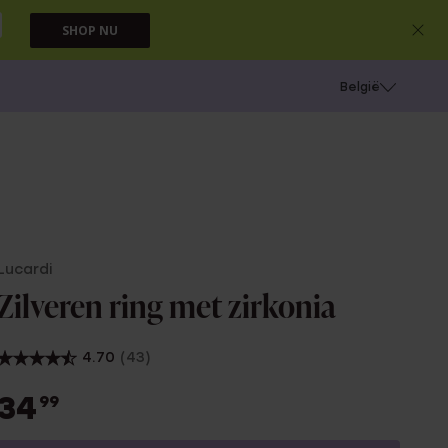
SHOP NU
e
Gaatjes schieten
België
Lucardi
Zilveren ring met zirkonia
4.70
(43)
34
99