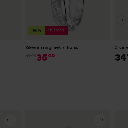
1+1 gratis
-50%
Zilveren ring met zirkonia
Zilver
35
34
00
69.99