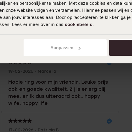
ijker en persoonlijker te maken. Met deze cookies en data kunn
iten onze website volgen en verzamelen. Hiermee passen wij en 
n
Filter
 aan jouw interesses aan. Door op ‘accepteren’ te klikken ga je
assen. Lees er meer over in ons
cookiebeleid
.
%
19-02-2026 - Anouk W.
%
Aanpassen
%
%
19-02-2026 - Marcella
%
Mooie ring voor mijn vriendin. Leuke prijs
ook en goede kwaliteit. Zij is er erg blij
mee, en ik dus uiteraard ook.. happy
wife, happy life
17-02-2026 - Patricia B.