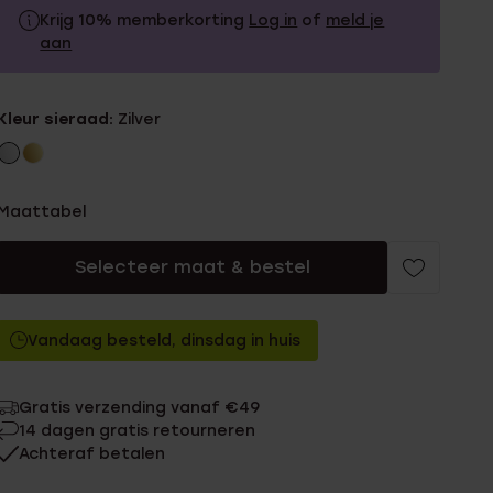
Krijg 10% memberkorting
Log in
of
meld je
aan
34.99
Zonder memberkorting
Kleur sieraad:
Zilver
31.49
Met memberkorting
Maattabel
Selecteer maat & bestel
Vandaag besteld, dinsdag in huis
Gratis verzending vanaf €49
14 dagen gratis retourneren
Achteraf betalen