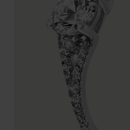
Gepersonaliseerde
Disney
juwelen
K3
Enkelbandjes
Accessoires