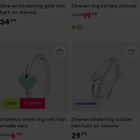
Zilveren kinderring gold met
Zilveren ring hartjes zirkonia
hart en zirkonia
19
99
29.99
34
99
1+1 gratis
-70%
Bestseller
Stainless steel ring met hart
Zilveren kinderring dubbel
emaille mint
met hart en zirkonia
6
29
00
99
19.99