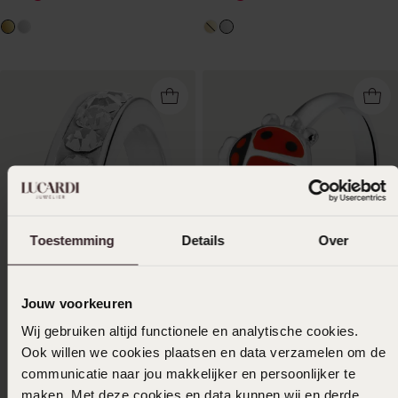
Toestemming
Details
Over
Jouw voorkeuren
1+1 gratis
-50%
Wij gebruiken altijd functionele en analytische cookies.
Ook willen we cookies plaatsen en data verzamelen om de
Zilveren kinderring
lieveheersbeestje
communicatie naar jou makkelijker en persoonlijker te
maken. Met deze cookies en data kunnen wij en derde
50