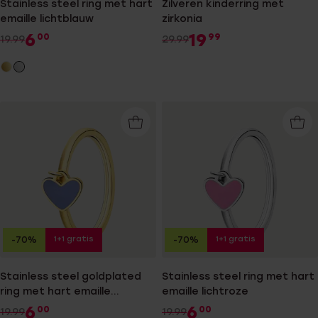
Stainless steel ring met hart
Zilveren kinderring met
emaille lichtblauw
zirkonia
6
19
00
99
19.99
29.99
1+1 gratis
1+1 gratis
-70%
-70%
Stainless steel goldplated
Stainless steel ring met hart
ring met hart emaille
emaille lichtroze
lichtblauw
6
6
00
00
19.99
19.99