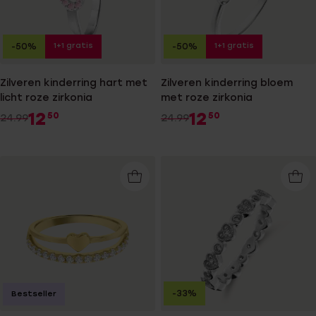
1+1 gratis
1+1 gratis
-50%
-50%
Zilveren kinderring hart met
Zilveren kinderring bloem
licht roze zirkonia
met roze zirkonia
12
12
50
50
24.99
24.99
-33%
Bestseller