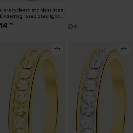
Gerecycleerd stainless steel
kinderring roseplated light
peach kristal
14
99