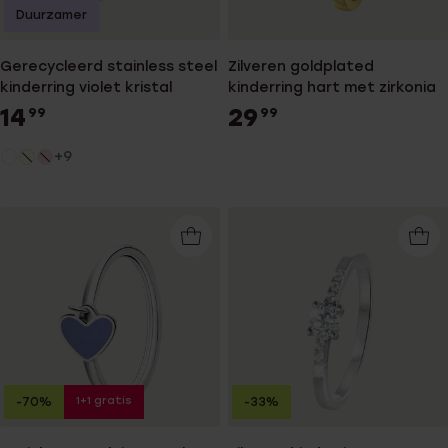
Duurzamer
Gerecycleerd stainless steel
Zilveren goldplated
kinderring violet kristal
kinderring hart met zirkonia
14
29
99
99
+9
1+1 gratis
-70%
-33%