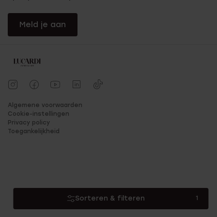
Kinderringen online bestellen
Meld je aan
Kan je zoon of dochter niet wachten tot hij of zij zijn nieuwe
ring krijgt en je petekindje evenmin? Bestel de kinderring dan
snel via Lucardi.be. Dat gaat eenvoudig, veilig en snel. Met één
muisklik plaats je je favoriete kinderring in het winkelmandje
waarna je direct kan bestellen. Betalen doe je via Bancontact,
Mastercard, VISA, Paypal of Afterpay. Nog snel even je
gegevens invullen, en je (pete)kindje heeft binnenkort een
prachtige kinderring aan zijn of haar vinger! Is de kinderring te
Algemene voorwaarden
groot, te klein of toch niet naar wens? Dan kan je de ring
Cookie-instellingen
gratis ruilen of terugsturen.
Privacy policy
Toegankelijkheid
Sorteren & filteren
1