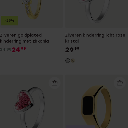
-29%
Zilveren goldplated
Zilveren kinderring licht roze
kinderring met zirkonia
kristal
24
29
99
99
34.99