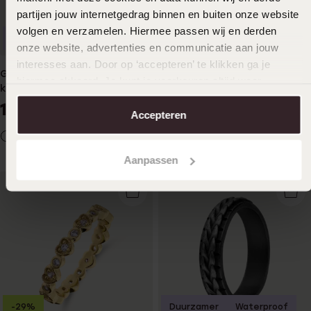
12
24.99
partijen jouw internetgedrag binnen en buiten onze website
volgen en verzamelen. Hiermee passen wij en derden
Duurzamer
onze website, advertenties en communicatie aan jouw
interesses aan. Door op ‘accepteren’ te klikken ga je
Gerecycleerd stainless steel
hiermee akkoord. Je kunt je voorkeuren altijd weer
kinderring wit kristal
aanpassen. Lees er meer over in ons
cookiebeleid
.
14
99
Accepteren
+9
Aanpassen
-29%
Duurzamer
Waterproof