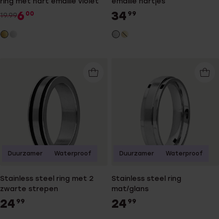
ring met hart emaille violet
emaille hartjes
6
34
00
99
19.99
Duurzamer
Waterproof
Duurzamer
Waterproof
Stainless steel ring met 2
Stainless steel ring
zwarte strepen
mat/glans
24
24
99
99