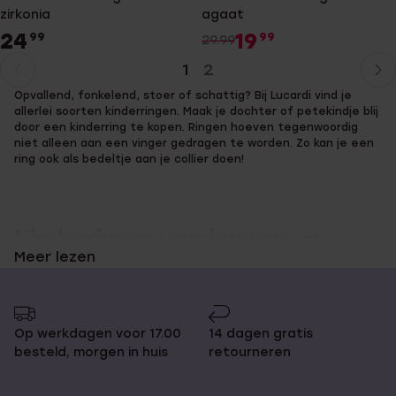
zirkonia
agaat
24
19
99
99
29.99
1
2
Huidige
Ga
Opvallend, fonkelend, stoer of schattig? Bij Lucardi vind je
pagina
naar
allerlei soorten kinderringen. Maak je dochter of petekindje blij
pagina
door een kinderring te kopen. Ringen hoeven tegenwoordig
niet alleen aan een vinger gedragen te worden. Zo kan je een
ring ook als bedeltje aan je collier doen!
Kinderringen voor jongens en
Meer lezen
meisjes bij Lucardi
Onze meisjes ringen zijn er voor kleine en grote dametjes. Dus
Op werkdagen voor 17.00
14 dagen gratis
wil je overkomen als een echte grote meid, dan hebben we de
besteld, morgen in huis
retourneren
perfecte modieuze ring voor jou! Ben je toch nog liever een
klein dametje, dan hebben we ook toffe ringen voor jou, in
rosé goud met hartjes bijvoorbeeld.