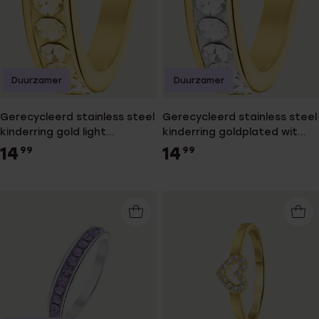
Duurzamer
Duurzamer
Gerecycleerd stainless steel
Gerecycleerd stainless steel
kinderring gold light
kinderring goldplated wit
colorado kristal
kristal
14
14
99
99