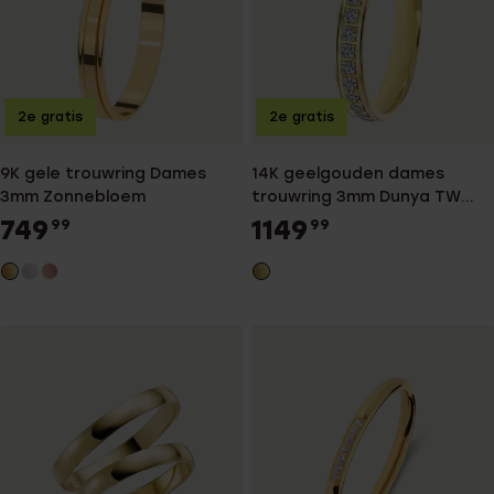
2e gratis
2e gratis
9K gele trouwring Dames
14K geelgouden dames
3mm Zonnebloem
trouwring 3mm Dunya TW
303
749
1149
99
99