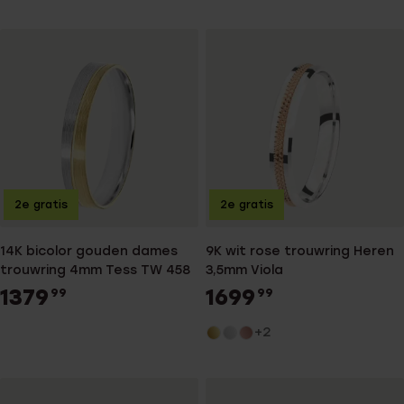
2e gratis
2e gratis
14K bicolor gouden dames
9K wit rose trouwring Heren
trouwring 4mm Tess TW 458
3,5mm Viola
1379
1699
99
99
+2