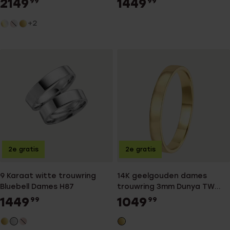
2149
1449
99
99
+2
2e gratis
2e gratis
9 Karaat witte trouwring
14K geelgouden dames
Bluebell Dames H87
trouwring 3mm Dunya TW
303
1449
1049
99
99