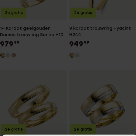
2e gratis
2e gratis
14 Karaat geelgouden
9 karaat trouwring Hyacint
Dames trouwring Senna H10
H244
979
949
99
99
2e gratis
2e gratis