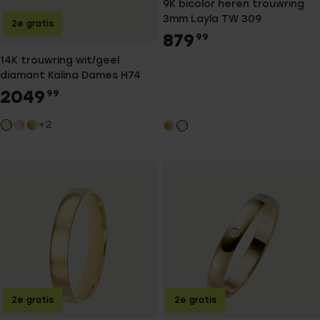
9K bicolor heren trouwring
3mm Layla TW 309
2e gratis
879
99
14K trouwring wit/geel
diamant Kalina Dames H74
2049
99
+2
2e gratis
2e gratis