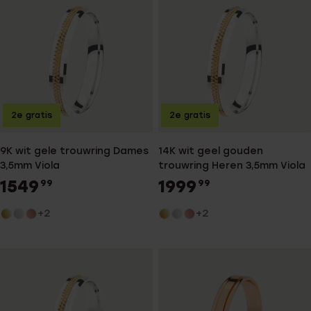
2e gratis
2e gratis
9K wit gele trouwring Dames
14K wit geel gouden
3,5mm Viola
trouwring Heren 3,5mm Viola
1549
1999
99
99
+2
+2