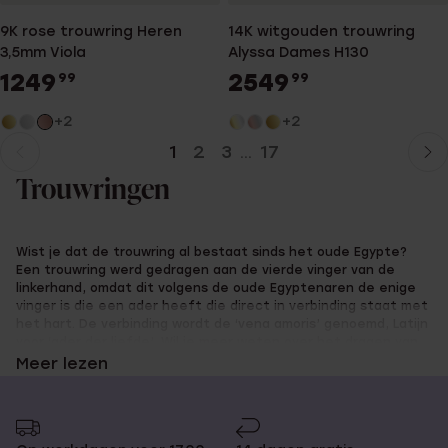
9K rose trouwring Heren
14K witgouden trouwring
3,5mm Viola
Alyssa Dames H130
1249
2549
99
99
+2
+2
1
2
3
17
...
Huidige
Ga
pagina
naar
Trouwringen
pagina
Wist je dat de trouwring al bestaat sinds het oude Egypte?
Een trouwring werd gedragen aan de vierde vinger van de
linkerhand, omdat dit volgens de oude Egyptenaren de enige
vinger is die een ader heeft die direct in verbinding staat met
het hart. De verbinding wordt de ‘vena amoris’ genoemd, Latijn
voor ‘ader der liefde’. Wil je meer weten over het dragen van
trouw- en verlovingsringen, en om welke hand jouw trouwring
Meer lezen
gaat? Ontdek er dan alles over in deze
blog
!