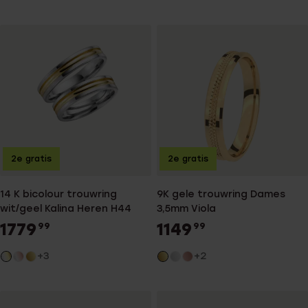
2e gratis
2e gratis
14 K bicolour trouwring
9K gele trouwring Dames
wit/geel Kalina Heren H44
3,5mm Viola
1779
1149
99
99
+3
+2