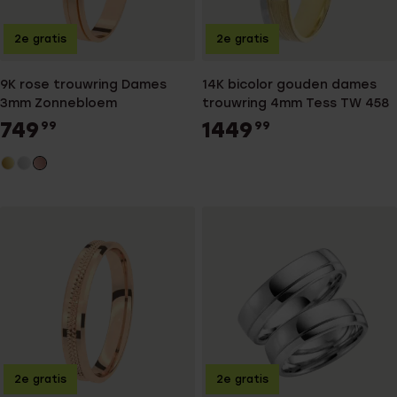
2e gratis
2e gratis
9K rose trouwring Dames
14K bicolor gouden dames
3mm Zonnebloem
trouwring 4mm Tess TW 458
749
1449
99
99
2e gratis
2e gratis