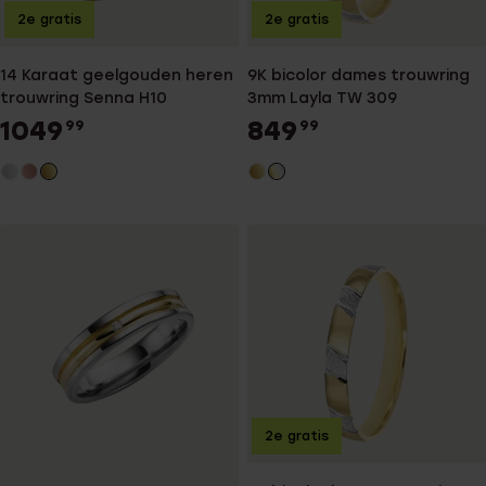
2e gratis
2e gratis
14 Karaat geelgouden heren
9K bicolor dames trouwring
trouwring Senna H10
3mm Layla TW 309
1049
849
99
99
2e gratis