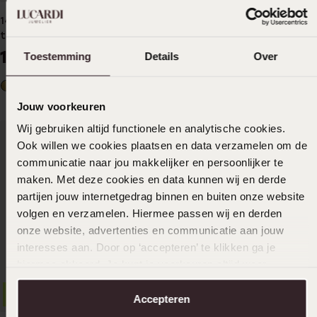
14 Karaat geelgouden
14 K bicolour trouwring
trouwring Primula Dames H89
geel/wit Alyssa Heren H84
1249
2449
99
99
Toestemming
Details
Over
+3
Jouw voorkeuren
Wij gebruiken altijd functionele en analytische cookies.
Ook willen we cookies plaatsen en data verzamelen om de
communicatie naar jou makkelijker en persoonlijker te
maken. Met deze cookies en data kunnen wij en derde
partijen jouw internetgedrag binnen en buiten onze website
volgen en verzamelen. Hiermee passen wij en derden
onze website, advertenties en communicatie aan jouw
interesses aan. Door op ‘accepteren’ te klikken ga je
2e gratis
hiermee akkoord. Je kunt je voorkeuren altijd weer
aanpassen. Lees er meer over in ons
cookiebeleid
.
14K witgouden trouwring
2e gratis
Accepteren
Dames 3mm Zonnebloem