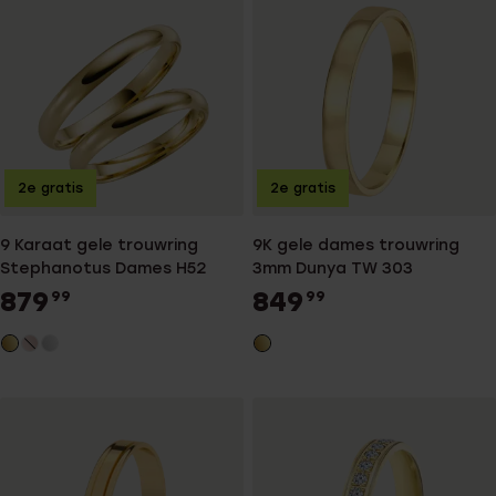
2e gratis
2e gratis
9 Karaat gele trouwring
9K gele dames trouwring
Stephanotus Dames H52
3mm Dunya TW 303
879
849
99
99