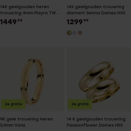
14K geelgouden heren
14K geelgouden trouwring
trouwring 4mm Mayra TW
diamant Senna Dames H35
452
1449
1299
99
99
2e gratis
2e gratis
9K gele trouwring Heren
14 K geelgouden trouwring
3,5mm Viola
Passionflower Dames H53