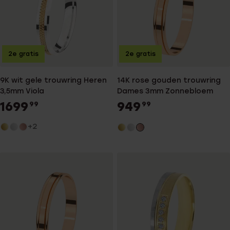
2e gratis
2e gratis
9K wit gele trouwring Heren
14K rose gouden trouwring
3,5mm Viola
Dames 3mm Zonnebloem
1699
949
99
99
+2