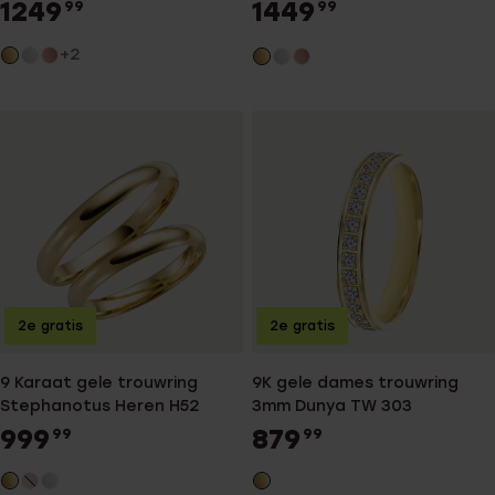
1249
1449
99
99
+2
2e gratis
2e gratis
9 Karaat gele trouwring
9K gele dames trouwring
Stephanotus Heren H52
3mm Dunya TW 303
999
879
99
99