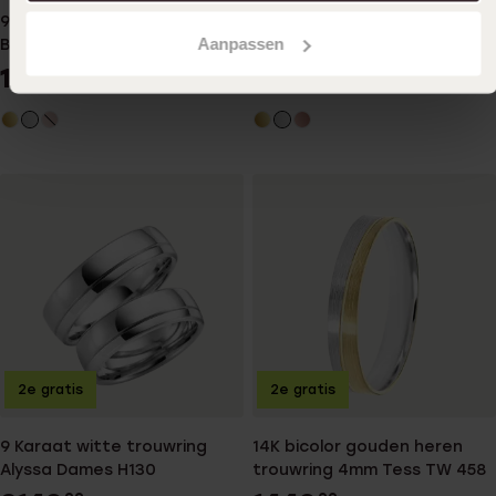
999
99
9 Karaat witte trouwring
Aanpassen
Bluebell Heren H87
1549
99
2e gratis
2e gratis
9 Karaat witte trouwring
14K bicolor gouden heren
Alyssa Dames H130
trouwring 4mm Tess TW 458