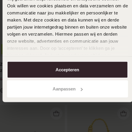
Ook willen we cookies plaatsen en data verzamelen om de
communicatie naar jou makkelijker en persoonlijker te
maken. Met deze cookies en data kunnen wij en derde
partijen jouw internetgedrag binnen en buiten onze website
volgen en verzamelen. Hiermee passen wij en derden
onze website, advertenties en communicatie aan jouw
interesses aan. Door op ‘accepteren’ te klikken ga je
-33%
-17%
Personaliseer
hiermee akkoord. Je kunt je voorkeuren altijd weer
aanpassen. Lees er meer over in ons
cookiebeleid
.
Zilveren armband
Zilveren bangle 4mm
Accepteren
zoetwaterparel
49
99
59.99
39
99
59.99
Aanpassen