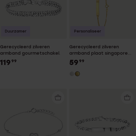
Duurzamer
Personaliseer
Gerecycleerd zilveren
Gerecycleerd zilveren
armband gourmetschakel.
armband plaat singapore
hart
119
59
99
99