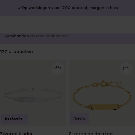
Op werkdagen voor 17.00 besteld, morgen in huis
You
Armbanden
Zilveren armbanden
are
here:
177
producten
Nieuw
Bestseller
Zilveren kinder
Zilveren goldplated