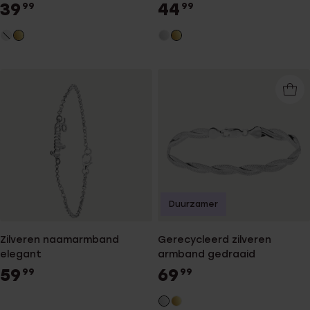
zirkonia
39
44
99
99
Duurzamer
Zilveren naamarmband
Gerecycleerd zilveren
elegant
armband gedraaid
59
69
99
99