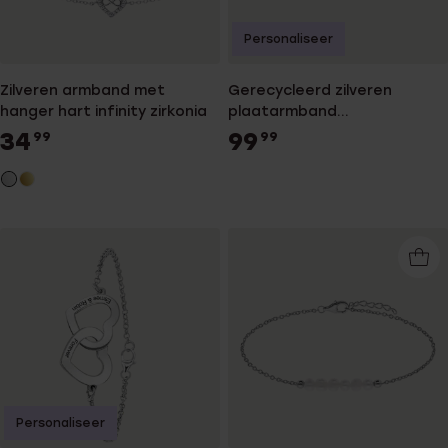
Personaliseer
Zilveren armband met
Gerecycleerd zilveren
hanger hart infinity zirkonia
plaatarmband
gourmetschakel.
34
99
99
99
Personaliseer