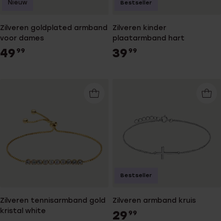
Nieuw
Bestseller
Zilveren goldplated armband
Zilveren kinder
voor dames
plaatarmband hart
49
39
99
99
Bestseller
Zilveren tennisarmband gold
Zilveren armband kruis
kristal white
29
99