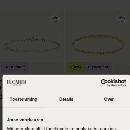
Duurzamer
-36%
Duurzamer
Zilveren goldplated armband
Gerecycleerd zilveren
hartschakel
armband goldplated hart
schakel
29
44
99
99
69.99
Toestemming
Details
Over
Jouw voorkeuren
Wij gebruiken altijd functionele en analytische cookies.