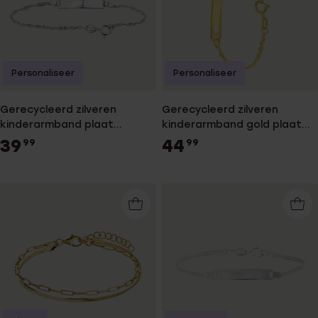
Personaliseer
Personaliseer
Gerecycleerd zilveren
Gerecycleerd zilveren
kinderarmband plaat
kinderarmband gold plaat
singapore
singapore hart
39
44
99
99