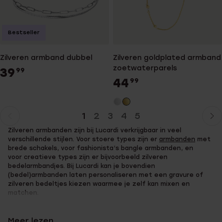
Bestseller
Zilveren armband dubbel
Zilveren goldplated armband
zoetwaterparels
39
99
44
99
1
2
3
4
5
Huidige
Ga
Zilveren armbanden zijn bij Lucardi verkrijgbaar in veel
pagina
naar
verschillende stijlen. Voor stoere types zijn er
armbanden
met
pagina
brede schakels, voor fashionista’s bangle armbanden, en
voor creatieve types zijn er bijvoorbeeld zilveren
bedelarmbandjes. Bij Lucardi kan je bovendien
(bedel)armbanden laten personaliseren met een gravure of
zilveren bedeltjes kiezen waarmee je zelf kan mixen en
matchen.
Meer lezen