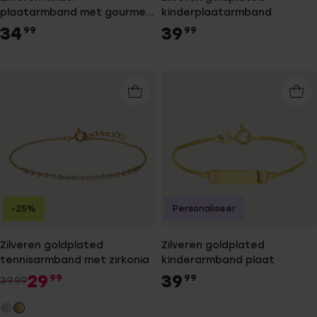
plaatarmband met gourmet
kinderplaatarmband
schakel
34
39
99
99
-25%
Personaliseer
Zilveren goldplated
Zilveren goldplated
tennisarmband met zirkonia
kinderarmband plaat
29
39
99
99
39.99