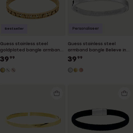
Personaliseer
Bestseller
Guess stainless steel
Guess stainless steel
goldplated bangle armband
armband bangle Believe in
Heart
yourself
39
39
99
99