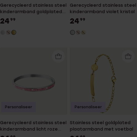
Gerecycleerd stainless steel
Gerecycleerd stainless steel
kinderarmband goldplated
kinderarmband violet kristal
wit kristal
24
24
99
99
Personaliseer
Personaliseer
Gerecycleerd stainless steel
Stainless steel goldplated
kinderarmband licht roze
plaatarmband met voetbal
kristal
99
99