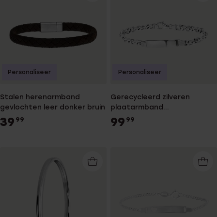
Personaliseer
Personaliseer
Stalen herenarmband
Gerecycleerd zilveren
gevlochten leer donker bruin
plaatarmband
gourmetschakel.
39
99
99
99