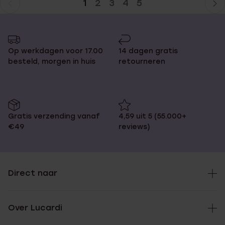
1
2
3
4
5
Huidige
Ga
pagina
naar
pagina
Op werkdagen voor 17.00
14 dagen gratis
besteld, morgen in huis
retourneren
Gratis verzending vanaf
4,59 uit 5 (55.000+
€49
reviews)
Direct naar
Over Lucardi