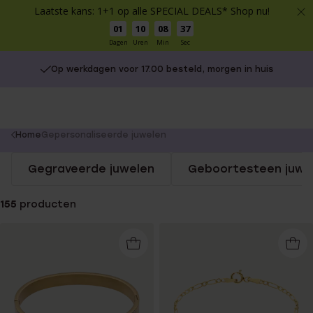
Laatste kans: 1+1 op alle SPECIAL DEALS* Shop nu!
01
10
08
37
Dagen
Uren
Min
Sec
Op werkdagen voor 17.00 besteld, morgen in huis
You
Home
Gepersonaliseerde juwelen
are
Gegraveerde juwelen
Geboortesteen juwe
here:
155
producten