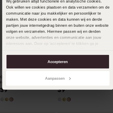
Wij gebruiken altijd functionele en analytische cookies.
Ook willen we cookies plaatsen en data verzamelen om de
communicatie naar jou makkelijker en persoonlijker te
maken. Met deze cookies en data kunnen wij en derde
partijen jouw internetgedrag binnen en buiten onze website
volgen en verzamelen. Hiermee passen wij en derden
onze website, advertenties en communicatie aan jouw
interesses aan. Door op ‘accepteren’ te klikken ga je
hiermee akkoord. Je kunt je voorkeuren altijd weer
aanpassen. Lees er meer over in ons
cookiebeleid
.
Accepteren
Personaliseer
Personaliseer
Guess stainless steel
Guess stainless steel
Aanpassen
roseplated bangle 4G logo
roseplated bangle armband
kristal
39
39
99
99