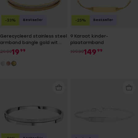
Bestseller
Bestseller
-33%
-25%
Gerecycleerd stainless steel
9 Karaat kinder-
armband bangle gold wit
plaatarmband
kristal
19
149
99
99
29.99
199.99