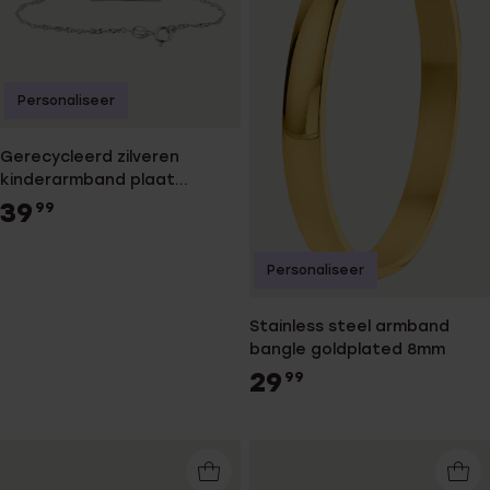
Personaliseer
Gerecycleerd zilveren
kinderarmband plaat
singapore
39
99
Personaliseer
Stainless steel armband
bangle goldplated 8mm
29
99