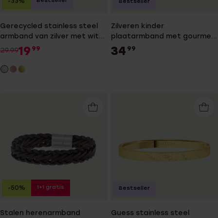
Bestseller
-33%
Bestseller
Gerecycled stainless steel
Zilveren kinder
armband van zilver met wit
plaatarmband met gourmet
kristal
schakel
19
34
99
99
29.99
1+1 gratis
-50%
Bestseller
Stalen herenarmband
Guess stainless steel