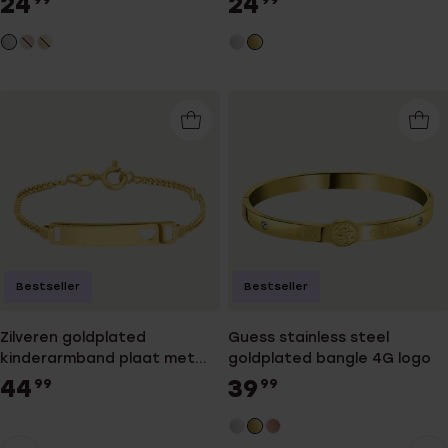
24
24
Bestseller
Bestseller
Zilveren goldplated
Guess stainless steel
kinderarmband plaat met
goldplated bangle 4G logo
hart
44
39
99
99