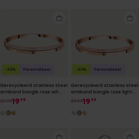
-33%
Personaliseer
-33%
Personaliseer
Gerecycleerd stainless steel
Gerecycleerd stainless steel
armband bangle rose wit
armband bangle rose light
kristal
peach kristal
19
19
99
99
29.99
29.99