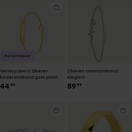
Personaliseer
Gerecycleerd zilveren
Zilveren naamarmband
kinderarmband gold plaat
elegant
singapore hart
44
59
99
99