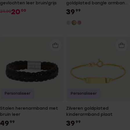
gevlochten leer bruin/grijs
goldplated bangle armband
4G logo
20
39
00
99
39.99
Personaliseer
Personaliseer
Stalen herenarmband met
Zilveren goldplated
bruin leer
kinderarmband plaat
49
39
99
99