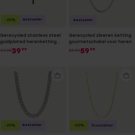
Bestseller
-20%
Bestseller
Gerecycled stainless steel
Gerecycled zilveren ketting
goldplated herenketting
gourmetschakel voor heren
met hanger kruis
39
59
99
99
49.99
89.99
Bestseller
-29%
-50%
Duurzamer