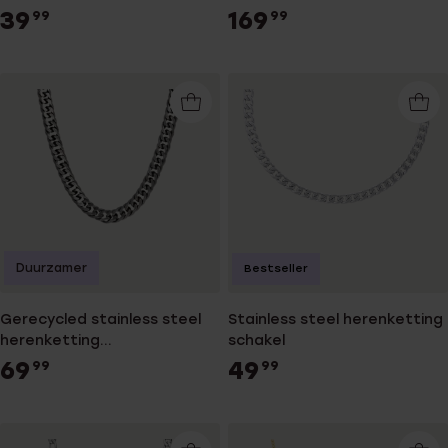
voor heren
39
169
99
99
Duurzamer
Bestseller
Gerecycled stainless steel
Stainless steel herenketting
herenketting
schakel
gourmetschakel
69
49
99
99