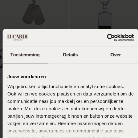
Personaliseer
Personaliseer
Gerecycled stainless steel
Gerecycled stainless steel
Toestemming
Details
Over
herenketting met dubbele
ketting met hanger plaat
plaathanger
voor heren
49
39
99
99
Jouw voorkeuren
Wij gebruiken altijd functionele en analytische cookies.
Ook willen we cookies plaatsen en data verzamelen om de
communicatie naar jou makkelijker en persoonlijker te
maken. Met deze cookies en data kunnen wij en derde
partijen jouw internetgedrag binnen en buiten onze website
volgen en verzamelen. Hiermee passen wij en derden
onze website, advertenties en communicatie aan jouw
interesses aan. Door op ‘accepteren’ te klikken ga je