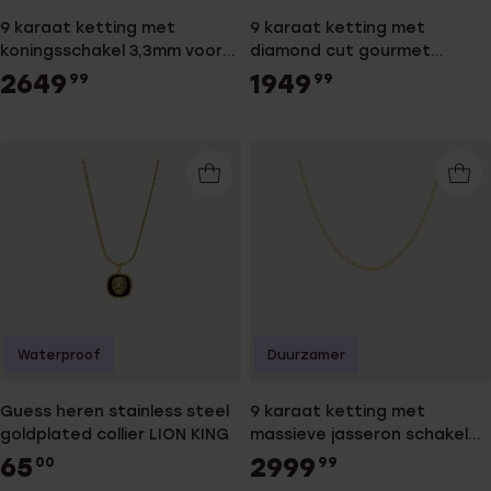
9 karaat ketting met
9 karaat ketting met
koningsschakel 3,3mm voor
diamond cut gourmet
heren
schakel 4,8mm voor heren
2649
1949
99
99
Waterproof
Duurzamer
Guess heren stainless steel
9 karaat ketting met
goldplated collier LION KING
massieve jasseron schakel
4,1mm voor heren
65
2999
00
99