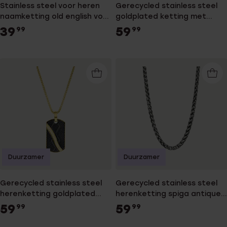
Stainless steel voor heren
Gerecycled stainless steel
naamketting old english voor
goldplated ketting met
heren
figaroschakel voor heren
39
59
99
99
Duurzamer
Duurzamer
Gerecycled stainless steel
Gerecycled stainless steel
herenketting goldplated
herenketting spiga antique
met hanger met zirkonia
finish
59
59
99
99