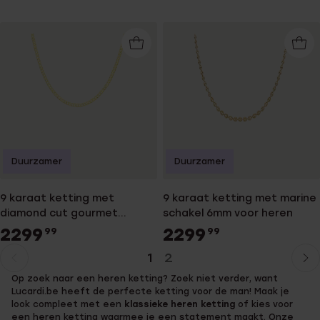
Duurzamer
Duurzamer
9 karaat ketting met
9 karaat ketting met marine
diamond cut gourmet
schakel 6mm voor heren
schakel 4,5mm voor heren
2299
2299
99
99
1
2
Huidige
Ga
Op zoek naar een heren ketting? Zoek niet verder, want
pagina
naar
Lucardi.be heeft de perfecte ketting voor de man! Maak je
pagina
look compleet met een
klassieke heren ketting
of kies voor
een heren ketting waarmee je een statement maakt. Onze