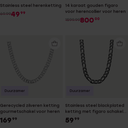
Stainless steel herenketting
14 karaat gouden figaro
voor herencollier voor heren
49
99
69.99
800
00
1599.99
Duurzamer
Duurzamer
Gerecycled zilveren ketting
Stainless steel blackplated
gourmetschakel voor heren
ketting met figaro schakels
voor heren
169
59
99
99