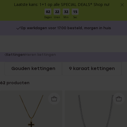
Laatste kans: 1+1 op alle SPECIAL DEALS* Shop nu!
02
22
32
15
Dagen
Uren
Min
Sec
Op werkdagen voor 17.00 besteld, morgen in huis
You
Kettingen
Heren kettingen
are
Gouden kettingen
9 karaat kettingen
here:
62
producten