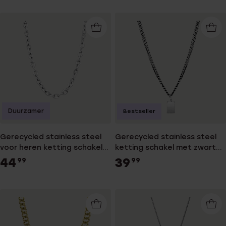
Duurzamer
Bestseller
Gerecycled stainless steel
Gerecycled stainless steel
voor heren ketting schakel
ketting schakel met zwarte
voor heren
accenten voor heren
44
39
99
99