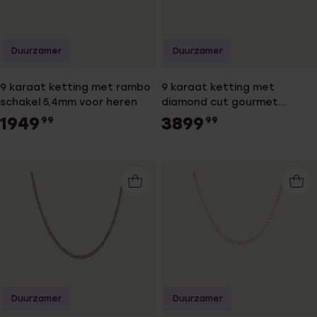
Duurzamer
Duurzamer
9 karaat ketting met rambo
9 karaat ketting met
schakel 5,4mm voor heren
diamond cut gourmet
schakel 5,9mm voor heren
1949
3899
99
99
Duurzamer
Duurzamer