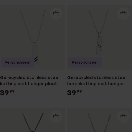
Personaliseer
Personaliseer
Gerecycled stainless steel
Gerecycled stainless steel
ketting met hanger plaat
herenketting met hanger
streep zwart voor heren
plaat
39
39
99
99