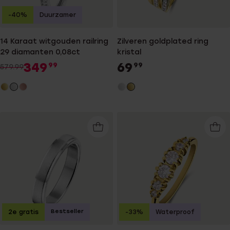
-40%
Duurzamer
14 Karaat witgouden railring
Zilveren goldplated ring
29 diamanten 0,08ct
kristal
349
69
99
99
579.99
Bestseller
2e gratis
-33%
Waterproof