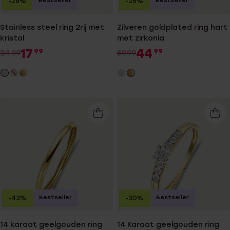
Bestseller
Bestseller
-28%
-25%
Stainless steel ring 2rij met
Zilveren goldplated ring hart
kristal
met zirkonia
17
44
99
99
24.99
59.99
Bestseller
Bestseller
-43%
-30%
14 karaat geelgouden ring
14 Karaat geelgouden ring