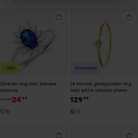
-38%
Duurzamer
Zilveren ring met blauwe
14 karaat geelgouden ring
zirkonia
met witte zirkonia steen
24
129
99
99
39.99