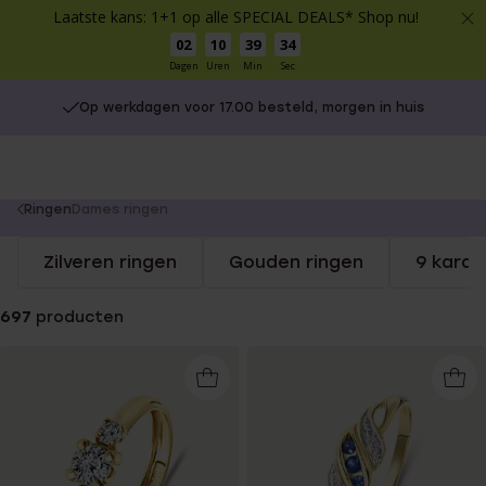
Laatste kans: 1+1 op alle SPECIAL DEALS* Shop nu!
02
10
39
33
Dagen
Uren
Min
Sec
Op werkdagen voor 17.00 besteld, morgen in huis
You
Ringen
Dames ringen
are
Zilveren ringen
Gouden ringen
9 karaa
here:
697
producten