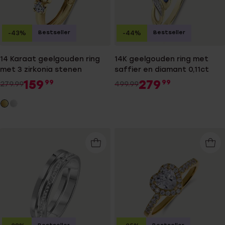
Bestseller
Bestseller
-43%
-44%
14 Karaat geelgouden ring
14K geelgouden ring met
met 3 zirkonia stenen
saffier en diamant 0,11ct
159
279
99
99
279.99
499.99