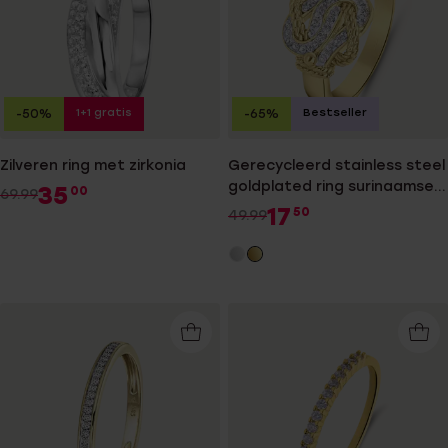
1+1 gratis
Bestseller
-50%
-65%
Zilveren ring met zirkonia
Gerecycleerd stainless steel
goldplated ring surinaamse
35
00
69.99
mattenklopper
17
50
49.99