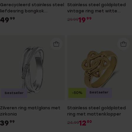
Gerecycleerd stainless steel
Stainless steel goldplated
liefdesring bangkok
vintage ring met witte
dames&heren
zirkonia
49
19
99
99
29.99
Bestseller
-50%
Bestseller
Zilveren ring mat/glans met
Stainless steel goldplated
zirkonia
ring met mattenklopper
39
12
99
50
24.99