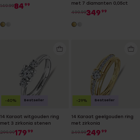
met 7 diamanten 0,05ct
84
99
149.99
349
99
499.99
Bestseller
Bestseller
-40%
-29%
14 Karaat witgouden ring
14 Karaat geelgouden ring
met 3 zirkonia stenen
met zirkonia
179
249
99
99
299.99
349.99