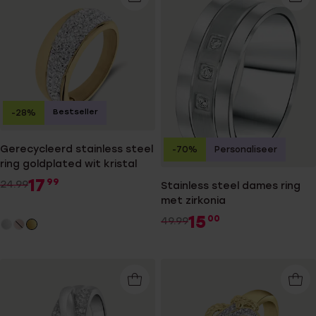
Bestseller
-28%
Gerecycleerd stainless steel
-70%
Personaliseer
ring goldplated wit kristal
17
99
24.99
Stainless steel dames ring
met zirkonia
15
00
49.99