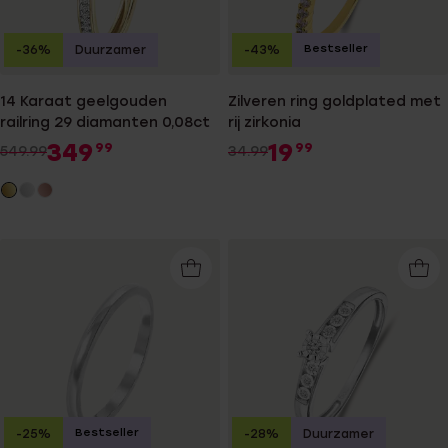
Bestseller
-36%
Duurzamer
-43%
14 Karaat geelgouden
Zilveren ring goldplated met
railring 29 diamanten 0,08ct
rij zirkonia
349
19
99
99
549.99
34.99
Bestseller
-25%
-28%
Duurzamer