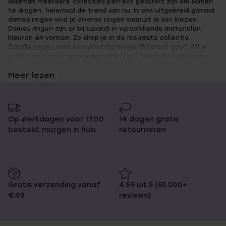
waarvan meerdere collecties perfect geschikt zijn om samen
te dragen, helemaal de trend van nu. In ons uitgebreid gamma
dames ringen vind je diverse ringen waaruit je kan kiezen.
Dames ringen zijn er bij Lucardi in verschillende materialen,
kleuren en vormen. Zo shop je in de nieuwste collectie
Camille ringen
met een prachtig laagje 18 karaat goud. Wil je
echt een luxe geschenk aanschaffen? Neem dan eens een
kijkje in onze collectie
zilveren ringen
met zirkonia, of
misschien wel een verlovingsring met diamant.
Meer lezen
Wat is mijn ringmaat?
Op werkdagen voor 17.00
14 dagen gratis
besteld, morgen in huis
retourneren
Weet je niet wat je ringmaat is, of wil je weten of je nog
uitgaat van de goede maat? Bij Lucardi hebben we enkele
praktische tips&tricks op een rijtje gezet om hier achter te
komen. Je leest het op
deze pagina
. Koop je een ring voor je
Gratis verzending vanaf
4,59 uit 5 (55.000+
lief, mama of vriend(in)? Lees dan even
deze blog
, om te zien
€49
reviews)
hoe je de ringmaat van iemand anders kan achterhalen zonder
dat hij of zij dit te weten komt.