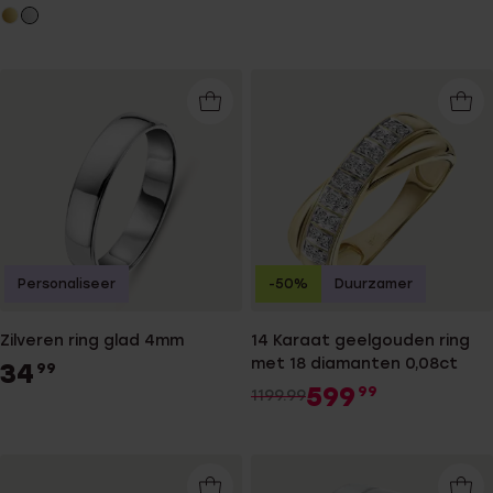
Personaliseer
-50%
Duurzamer
Zilveren ring glad 4mm
14 Karaat geelgouden ring
met 18 diamanten 0,08ct
34
99
599
99
1199.99