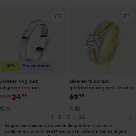
-38%
Personaliseer
Zilveren ring met
Zilveren 18 karaat
uitgesneden hart
goldplated ring met zirkonia
24
69
99
99
39.99
1
2
3
20
...
Huidige
Ga
Ringen voor dames zijn juwelen die perfect zijn om te
pagina
naar
combineren. Lucardi heeft een grote collectie dames ringen,
pagina