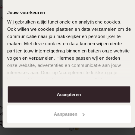
14
24.99
peach
17
99
24.99
Jouw voorkeuren
Wij gebruiken altijd functionele en analytische cookies.
Ook willen we cookies plaatsen en data verzamelen om de
communicatie naar jou makkelijker en persoonlijker te
maken. Met deze cookies en data kunnen wij en derde
partijen jouw internetgedrag binnen en buiten onze website
volgen en verzamelen. Hiermee passen wij en derden
onze website, advertenties en communicatie aan jouw
interesses aan. Door op ‘accepteren’ te klikken ga je
hiermee akkoord. Je kunt je voorkeuren altijd weer
aanpassen. Lees er meer over in ons
cookiebeleid
.
Bestseller
Bestseller
Accepteren
14K geelgouden ring met 12
Zilveren ring met zirkonia
Aanpassen
diamanten 0,015ct slag.
39
99
349
99