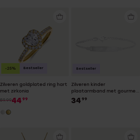
Bestseller
-25%
Bestseller
Zilveren goldplated ring hart
Zilveren kinder
met zirkonia
plaatarmband met gourmet
schakel
44
34
99
99
59.99