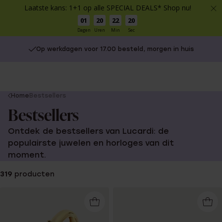
Laatste kans: 1+1 op alle SPECIAL DEALS* Shop nu!
01
20
22
19
Dagen
Uren
Min
Sec
Op werkdagen voor 17.00 besteld, morgen in huis
You
Home
Bestsellers
are
Bestsellers
here:
Ontdek de bestsellers van Lucardi: de
populairste juwelen en horloges van dit
moment.
319
producten