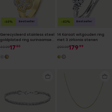
Bestseller
Bestseller
-65%
-40%
Gerecycleerd stainless steel
14 Karaat witgouden ring
goldplated ring surinaamse
met 3 zirkonia stenen
mattenklopper
17
179
50
99
49.99
299.99