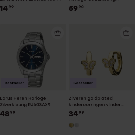
dames
LA670WEGA-9EF
14
59
99
90
Bestseller
Bestseller
Lorus Heren Horloge
Zilveren goldplated
Zilverkleurig RJ603AX9
kinderoorringen vlinder
zirkonia
48
34
99
99