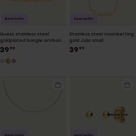
Bestseller
Bestseller
Guess stainless steel
Stainless steel naamketting
goldplated bangle armband
gold Julia small
4G logo
39
39
99
99
Bestseller
Bestseller