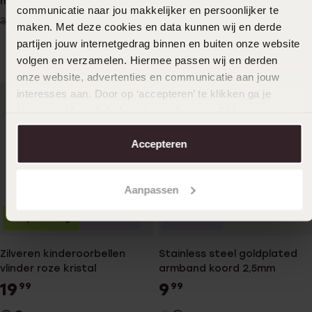
met zirkonia
armband bangle gold wit
communicatie naar jou makkelijker en persoonlijker te
kristal
249
19
99
99
349.99
29.99
maken. Met deze cookies en data kunnen wij en derde
partijen jouw internetgedrag binnen en buiten onze website
volgen en verzamelen. Hiermee passen wij en derden
onze website, advertenties en communicatie aan jouw
interesses aan. Door op ‘accepteren’ te klikken ga je
hiermee akkoord. Je kunt je voorkeuren altijd weer
aanpassen. Lees er meer over in ons
cookiebeleid
.
Accepteren
Aanpassen
Bestseller
Stapekorting
Bestseller
Zilveren kinderoorbellen
Stainless steel goldplated
vlinder roze kristal
armband koord 2,5mm
19
9
99
99