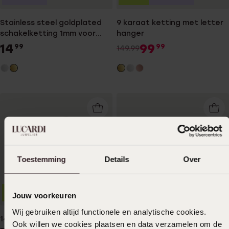
Stainless steel goldplated
9 karaat ketting met letter
schakelketting 1mm voor
hanger
dames
14
99
99
99
149.99
Toestemming
Details
Over
Bestseller
Bestseller
-29%
-33%
Jouw voorkeuren
Wij gebruiken altijd functionele en analytische cookies.
14 Karaat geelgouden ring
Gerecycleerd stainless steel
Ook willen we cookies plaatsen en data verzamelen om de