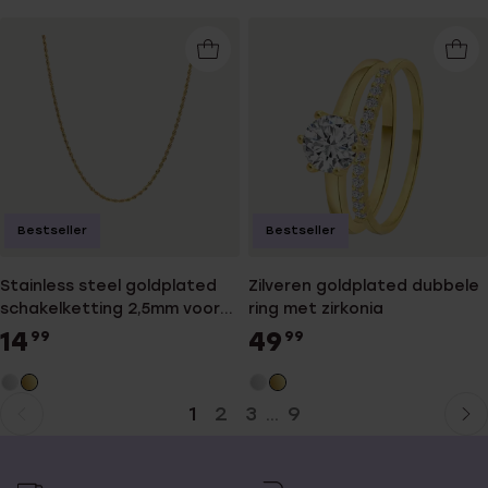
Bestseller
Bestseller
Stainless steel goldplated
Zilveren goldplated dubbele
schakelketting 2,5mm voor
ring met zirkonia
dames
14
49
99
99
1
2
3
9
...
Huidige
Ga
pagina
naar
pagina