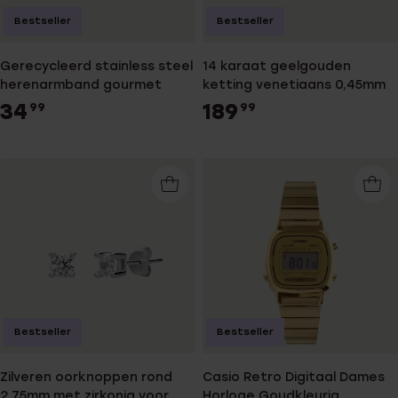
Bestseller
Bestseller
Gerecycleerd stainless steel
14 karaat geelgouden
herenarmband gourmet
ketting venetiaans 0,45mm
34
189
99
99
Bestseller
Bestseller
Zilveren oorknoppen rond
Casio Retro Digitaal Dames
2,75mm met zirkonia voor
Horloge Goudkleurig