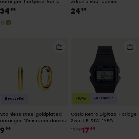
oorringen hartjes zirkonia
zirkonia voor dames
34
24
99
99
Bestseller
-10%
Bestseller
Stainless steel goldplated
Casio Retro Digitaal Horloge
oorringen 10mm voor dames
Zwart F-91W-1YEG
9
17
99
99
19.90