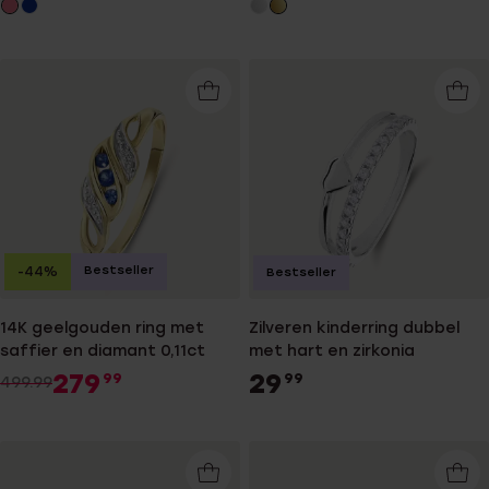
Bestseller
-44%
Bestseller
14K geelgouden ring met
Zilveren kinderring dubbel
saffier en diamant 0,11ct
met hart en zirkonia
279
29
99
99
499.99