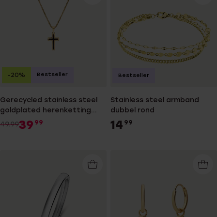
Bestseller
-20%
Bestseller
Gerecycled stainless steel
Stainless steel armband
goldplated herenketting
dubbel rond
met hanger kruis
39
14
99
99
49.99