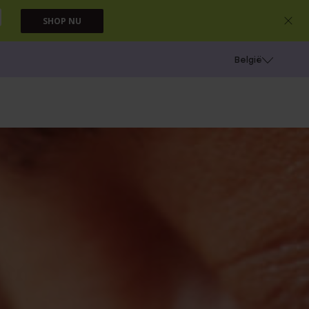
SHOP NU
e
Gaatjes schieten
België