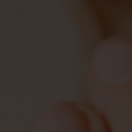
Gepersonaliseerde
Disney
juwelen
K3
Enkelbandjes
Accessoires