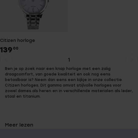
Citizen horloge
139
00
1
Huidige
Ga
Ben je op zoek naar een knap horloge met een zalig
pagina
naar
draagcomfort, van goede kwaliteit en ook nog eens
pagina
betaalbaar is? Neem dan eens een kijkje in onze collectie
Citizen horloges. Dit gamma omvat stijlvolle horloges voor
zowel dames als heren en in verschillende materialen als leder,
staal en titanium.
Citizen horloges: betaalbare
Meer lezen
topkwaliteit!