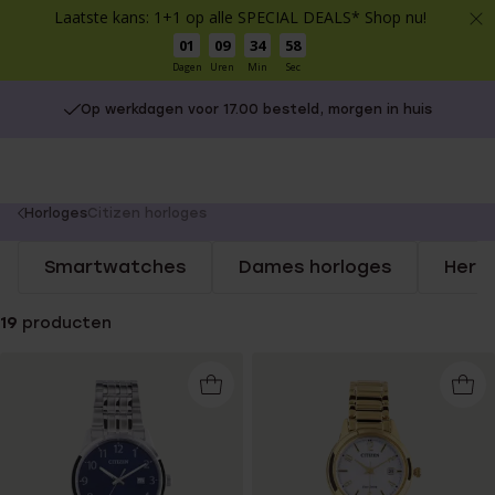
Laatste kans: 1+1 op alle SPECIAL DEALS* Shop nu!
01
09
34
57
Dagen
Uren
Min
Sec
Op werkdagen voor 17.00 besteld, morgen in huis
You
Horloges
Citizen horloges
are
Smartwatches
Dames horloges
Here
here:
19
producten