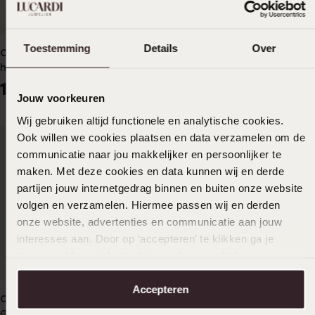
Toestemming
Details
Over
Citizen stainless steel
Citizen Dames Horloge
herenhorloge model
Goudkleurig EU6002-51P
CA4420-21X
189
99
00
00
Jouw voorkeuren
Wij gebruiken altijd functionele en analytische cookies.
Ook willen we cookies plaatsen en data verzamelen om de
communicatie naar jou makkelijker en persoonlijker te
maken. Met deze cookies en data kunnen wij en derde
partijen jouw internetgedrag binnen en buiten onze website
volgen en verzamelen. Hiermee passen wij en derden
onze website, advertenties en communicatie aan jouw
interesses aan. Door op ‘accepteren’ te klikken ga je
hiermee akkoord. Je kunt je voorkeuren altijd weer
aanpassen. Lees er meer over in ons
cookiebeleid
.
Accepteren
Citizen Heren Horloge
Citizen Heren Horloge
Goudkleurig BF2013-56PE
Zilverkleurig AW1231-07E