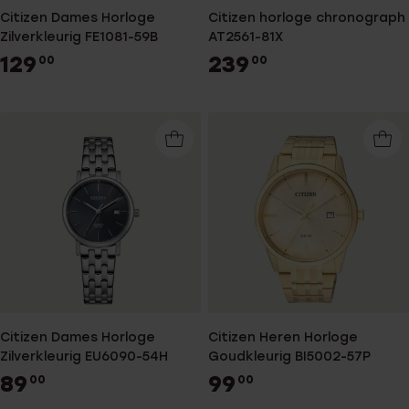
Citizen Dames Horloge
Citizen horloge chronograph
Zilverkleurig FE1081-59B
AT2561-81X
129
239
00
00
Citizen Dames Horloge
Citizen Heren Horloge
Zilverkleurig EU6090-54H
Goudkleurig BI5002-57P
89
99
00
00