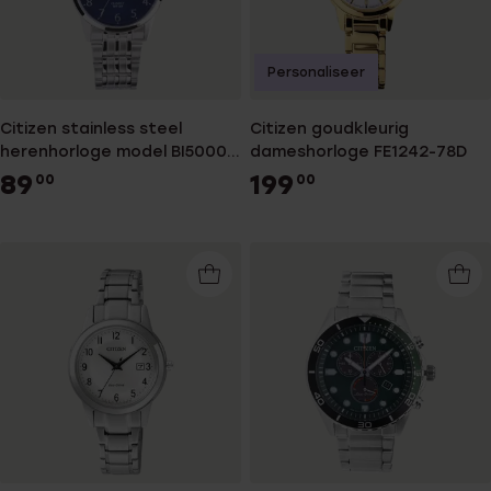
Personaliseer
Citizen stainless steel
Citizen goudkleurig
herenhorloge model BI5000-
dameshorloge FE1242-78D
52L
89
199
00
00