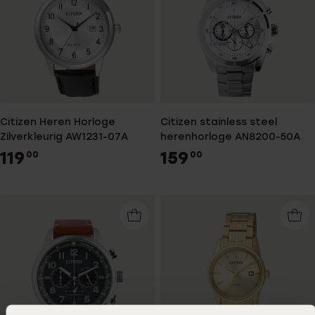
Citizen Heren Horloge
Citizen stainless steel
Zilverkleurig AW1231-07A
herenhorloge AN8200-50A
119
159
00
00