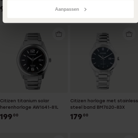
99
119
00
00
Aanpassen
Citizen titanium solar
Citizen horloge met stainless
herenhorloge AW1641-81L
steel band BM7620-83X
199
179
00
00