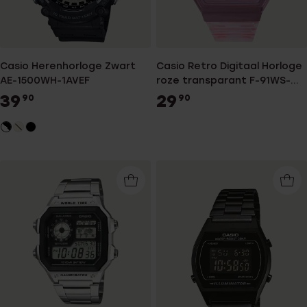
Casio Herenhorloge Zwart
Casio Retro Digitaal Horloge
AE-1500WH-1AVEF
roze transparant F-91WS-
4EF
39
29
90
90