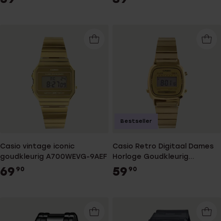
Bestseller
Casio vintage iconic
Casio Retro Digitaal Dames
goudkleurig A700WEVG-9AEF
Horloge Goudkleurig
LA670WEGA-9EF
69
59
90
90