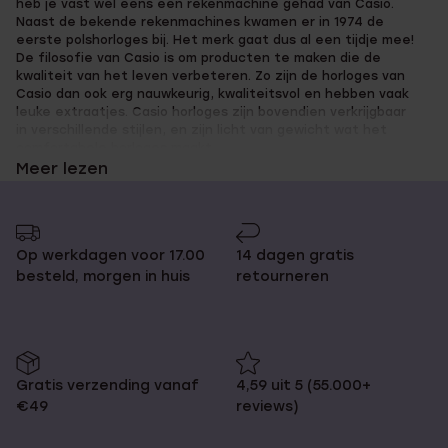
heb je vast wel eens een rekenmachine gehad van Casio.
pagina
Naast de bekende rekenmachines kwamen er in 1974 de
eerste polshorloges bij. Het merk gaat dus al een tijdje mee!
De filosofie van Casio is om producten te maken die de
kwaliteit van het leven verbeteren. Zo zijn de horloges van
Casio dan ook erg nauwkeurig, kwaliteitsvol en hebben vaak
leuke extraatjes. Casio horloges zijn bovendien verkrijgbaar
in verschillende stijlen, en zijn licht van gewicht wat het
comfortabele horloges maakt.
Meer lezen
Kies je favoriete Casio horloge bij
Op werkdagen voor 17.00
14 dagen gratis
Lucardi!
besteld, morgen in huis
retourneren
Bij Lucardi shop je Casio horloges voor zowel
dames
als
heren
.
Je vindt ze in zeer uiteenlopende materialen als leer, staal en
kunststof. Sommige horloges zijn uitgerust met een
Gratis verzending vanaf
4,59 uit 5 (55.000+
chronograaf en andere toffe functies zoals een wereldklok,
€49
reviews)
stopfunctie, timer of een automatische kalender. Zo kies je
bijvoorbeeld een mooi Casio horloge voor dames met een