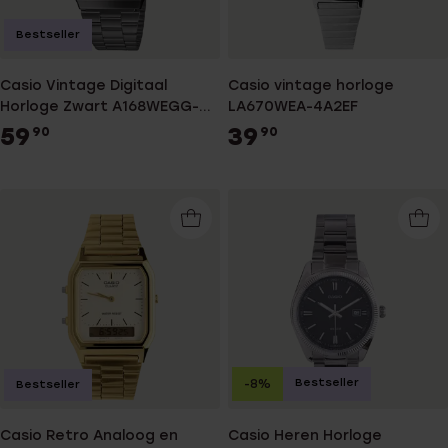
Bestseller
Casio vintage horloge
Casio Vintage Digitaal
LA670WEA-4A2EF
Horloge Zwart A168WEGG-
1BEF
39
59
90
90
Bestseller
-8%
Bestseller
Casio Retro Analoog en
Casio Heren Horloge