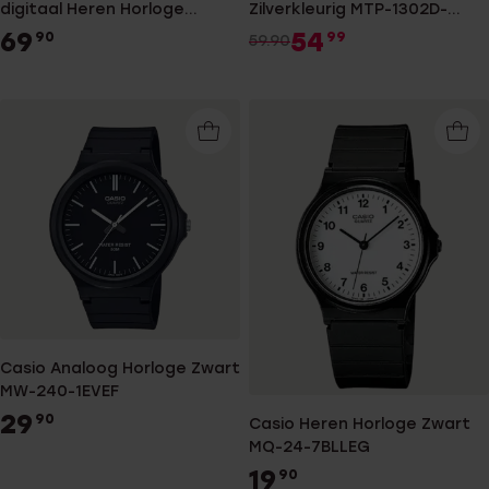
digitaal Heren Horloge
Zilverkleurig MTP-1302D-
Goudkleurig AQ-230GA-
1AVEF
69
54
90
99
59.90
9DMQYES
Casio Analoog Horloge Zwart
MW-240-1EVEF
29
90
Casio Heren Horloge Zwart
MQ-24-7BLLEG
19
90