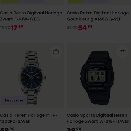
Casio Retro Digitaal Horloge
Casio Retro Digitaal Horloge
Zwart F-91W-1YEG
Goudkleurig A168WG-9EF
17
54
99
99
19.90
59.90
Bestseller
Casio Heren Horloge MTP-
Casio Sports Digitaal Heren
1302PD-2AVEF
Horloge Zwart W-218H-1AVEF
59
39
90
90