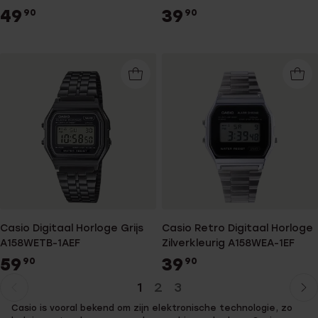
49
39
90
90
Casio Digitaal Horloge Grijs
Casio Retro Digitaal Horloge
A158WETB-1AEF
Zilverkleurig A158WEA-1EF
59
39
90
90
1
2
3
Huidige
Ga
Casio is vooral bekend om zijn elektronische technologie, zo
pagina
naar