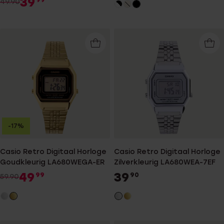
39
49.90
-17%
Casio Retro Digitaal Horloge
Casio Retro Digitaal Horloge
Goudkleurig LA680WEGA-ER
Zilverkleurig LA680WEA-7EF
49
39
99
90
59.90