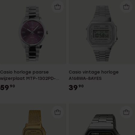
Casio horloge paarse
Casio vintage horloge
wijzerplaat MTP-1302PD-
A168WA-8AYES
6AVEF
59
39
90
90