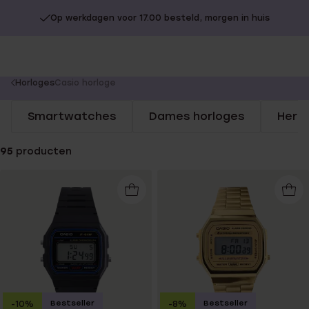
Op werkdagen voor 17.00 besteld, morgen in huis
You
Horloges
Casio horloge
are
Smartwatches
Dames horloges
Here
here:
95
producten
Bestseller
Bestseller
-10%
-8%