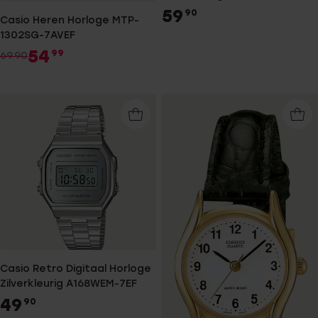
59
90
Casio Heren Horloge MTP-
1302SG-7AVEF
54
99
69.90
Casio Retro Digitaal Horloge
Zilverkleurig A168WEM-7EF
49
90