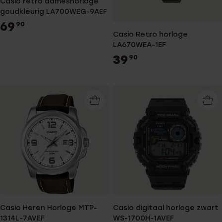
Casio retro dameshorloge
goudkleurig LA700WEG-9AEF
69
90
Casio Retro horloge
LA670WEA-1EF
39
90
Casio Heren Horloge MTP-
Casio digitaal horloge zwart
1314L-7AVEF
WS-1700H-1AVEF