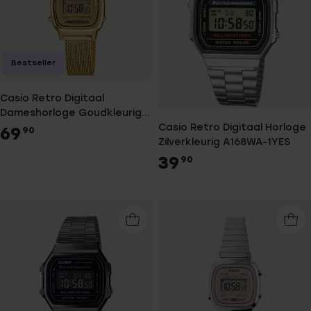
Bestseller
Casio Retro Digitaal
Dameshorloge Goudkleurig
LA670WEMY-9EF
Casio Retro Digitaal Horloge
69
90
Zilverkleurig A168WA-1YES
39
90