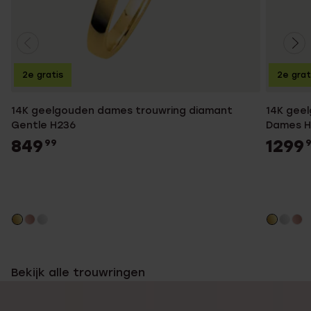
2e gratis
2e grat
14K geelgouden dames trouwring diamant
14K gee
Gentle H236
Dames H
849
1299
99
Bekijk alle trouwringen
You