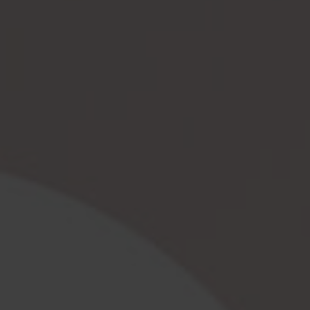
are
here: