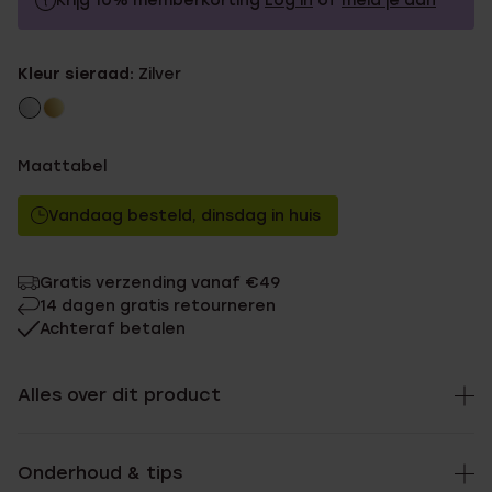
Krijg 10% memberkorting
Log in
of
meld je aan
39.99
Zonder memberkorting
Kleur sieraad:
Zilver
35.99
Met memberkorting
Maattabel
Vandaag besteld, dinsdag in huis
Gratis verzending vanaf €49
14 dagen gratis retourneren
Achteraf betalen
Alles over dit product
Onderhoud & tips