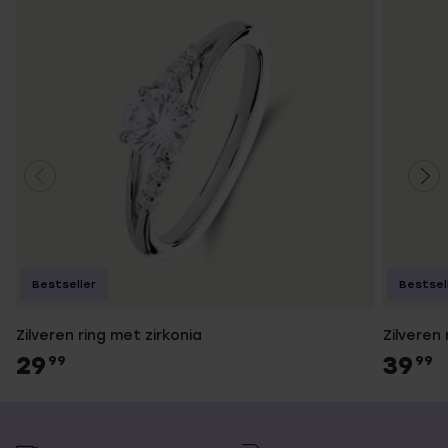
Bestseller
Bestsel
Zilveren ring met zirkonia
Zilveren
29
39
99
99