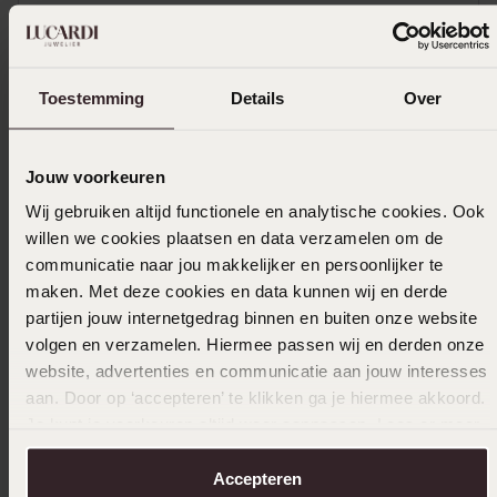
Ook top kwaliteit en toffe prijs
Toon meer
Toestemming
Details
Over
Jouw voorkeuren
Selecteer maat & bestel
Wij gebruiken altijd functionele en analytische cookies. Ook
willen we cookies plaatsen en data verzamelen om de
Ook leuk voor jou
communicatie naar jou makkelijker en persoonlijker te
maken. Met deze cookies en data kunnen wij en derde
partijen jouw internetgedrag binnen en buiten onze website
volgen en verzamelen. Hiermee passen wij en derden onze
website, advertenties en communicatie aan jouw interesses
aan. Door op ‘accepteren’ te klikken ga je hiermee akkoord.
Je kunt je voorkeuren altijd weer aanpassen. Lees er meer
over in ons
cookiebeleid
.
Accepteren