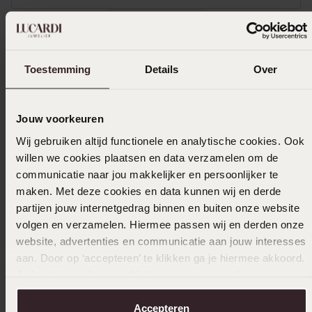
Toon meer
Toestemming
Details
Over
Selecteer maat & bestel
Jouw voorkeuren
Ook leuk voor jou
Wij gebruiken altijd functionele en analytische cookies. Ook
willen we cookies plaatsen en data verzamelen om de
communicatie naar jou makkelijker en persoonlijker te
maken. Met deze cookies en data kunnen wij en derde
partijen jouw internetgedrag binnen en buiten onze website
volgen en verzamelen. Hiermee passen wij en derden onze
website, advertenties en communicatie aan jouw interesses
aan. Door op ‘accepteren’ te klikken ga je hiermee akkoord.
Je kunt je voorkeuren altijd weer aanpassen. Lees er meer
over in ons
cookiebeleid
.
Accepteren