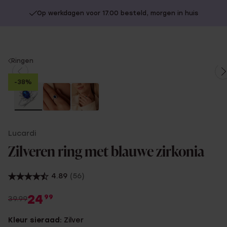
Op werkdagen voor 17.00 besteld, morgen in huis
You
Ringen
are
-38%
here:
Lucardi
Zilveren ring met blauwe zirkonia
4.89
(56)
24
99
39.99
Kleur sieraad:
Zilver