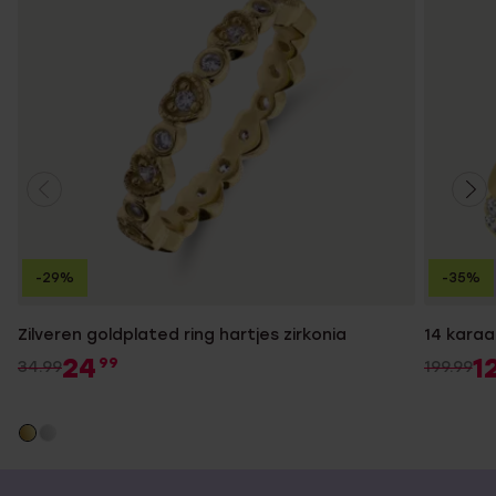
-29%
-35%
Zilveren goldplated ring hartjes zirkonia
14 karaa
24
1
99
34.99
199.99