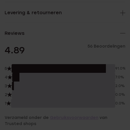
Levering & retourneren
Reviews
56 Beoordelingen
4.89
5
91.0%
4
7.0%
3
2.0%
2
0.0%
1
0.0%
Verzameld onder de
Gebruiksvoorwaarden
van
Trusted shops