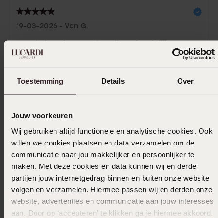
19-03-2026 - Van G.
Prachtige ring mooie prijs. Vriendelijk
geholpen .
Toon meer
Toestemming
Details
Over
Jouw voorkeuren
Selecteer maat & bestel
Wij gebruiken altijd functionele en analytische cookies. Ook
willen we cookies plaatsen en data verzamelen om de
communicatie naar jou makkelijker en persoonlijker te
Ook leuk voor jou
maken. Met deze cookies en data kunnen wij en derde
partijen jouw internetgedrag binnen en buiten onze website
volgen en verzamelen. Hiermee passen wij en derden onze
website, advertenties en communicatie aan jouw interesses
aan. Door op ‘accepteren’ te klikken ga je hiermee akkoord.