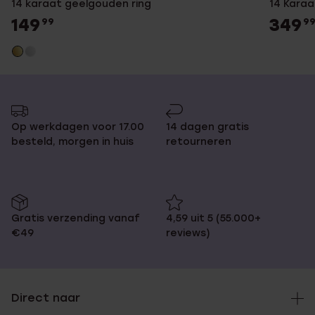
14 karaat geelgouden ring
14 Karaa
149
349
99
9
Op werkdagen voor 17.00
14 dagen gratis
besteld, morgen in huis
retourneren
Gratis verzending vanaf
4,59 uit 5 (55.000+
€49
reviews)
Direct naar