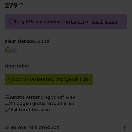
279
99
Krijg 10% memberkorting
Log in
of
meld je aan
279.99
Zonder memberkorting
Kleur sieraad:
Goud
251.99
Met memberkorting
Maattabel
Voor 17:00 besteld, morgen in huis
Gratis verzending vanaf €49
14 dagen gratis retourneren
Achteraf betalen
Alles over dit product