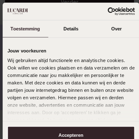
aanmelden
Verder
Toestemming
Details
Over
Op werkdagen voor 17.00
14 dagen gratis
Jouw voorkeuren
besteld, morgen in huis
retourneren
Wij gebruiken altijd functionele en analytische cookies.
Ook willen we cookies plaatsen en data verzamelen om de
communicatie naar jou makkelijker en persoonlijker te
maken. Met deze cookies en data kunnen wij en derde
Gratis verzending vanaf
4,59 uit 5 (55.000+
partijen jouw internetgedrag binnen en buiten onze website
€49
reviews)
volgen en verzamelen. Hiermee passen wij en derden
onze website, advertenties en communicatie aan jouw
interesses aan. Door op ‘accepteren’ te klikken ga je
hiermee akkoord. Je kunt je voorkeuren altijd weer
Direct naar
aanpassen. Lees er meer over in ons
cookiebeleid
.
Accepteren