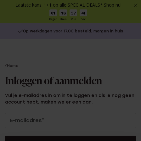
Laatste kans: 1+1 op alle SPECIAL DEALS* Shop nu!
01
18
57
41
Dagen
Uren
Min
Sec
Op werkdagen voor 17.00 besteld, morgen in huis
You
Home
are
Inloggen of aanmelden
here:
Vul je e-mailadres in om in te loggen en als je nog geen
account hebt, maken we er een aan.
Inloggen
E-mailadres
*
of