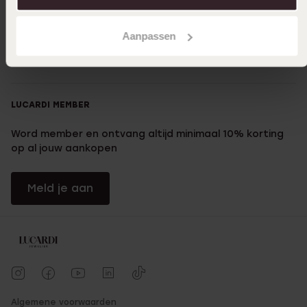
Over Lucardi
Aanpassen
Klantendienst
LUCARDI MEMBER
Word member en ontvang altijd minimaal 10% korting
op al jouw aankopen
Meld je aan
Algemene voorwaarden