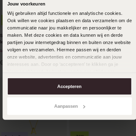
Jouw voorkeuren
Wij gebruiken altijd functionele en analytische cookies.
Ook willen we cookies plaatsen en data verzamelen om de
-70%
-70%
Waterproof
communicatie naar jou makkelijker en persoonlijker te
maken. Met deze cookies en data kunnen wij en derde
Stainless steel helixpiercing
Stainless steel oorknoppen
letter
goldplated letter voor
partijen jouw internetgedrag binnen en buiten onze website
dames
4
4
volgen en verzamelen. Hiermee passen wij en derden
50
50
14.99
14.99
onze website, advertenties en communicatie aan jouw
interesses aan. Door op ‘accepteren’ te klikken ga je
hiermee akkoord. Je kunt je voorkeuren altijd weer
aanpassen. Lees er meer over in ons
cookiebeleid
.
Accepteren
Aanpassen