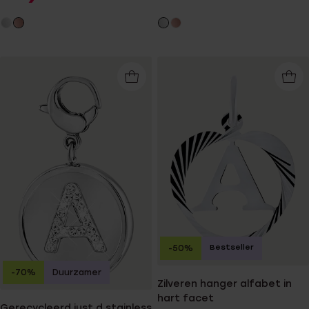
Bestseller
-50%
-70%
Duurzamer
Zilveren hanger alfabet in
hart facet
Gerecycleerd just.d stainless