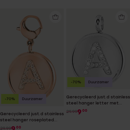
-70%
Duurzamer
Gerecycleerd just.d stainless
-70%
Duurzamer
steel hanger letter met
kristal
9
00
29.99
Gerecycleerd just.d stainless
steel hanger roseplated
letter kristal
9
00
29.99