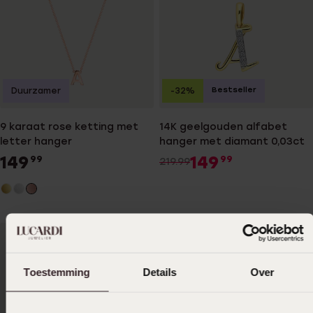
Bestseller
Duurzamer
-32%
9 karaat rose ketting met
14K geelgouden alfabet
letter hanger
hanger met diamant 0,03ct
149
149
99
99
219.99
Toestemming
Details
Over