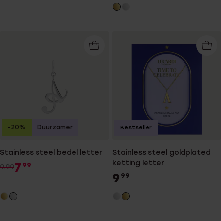
-20%
Duurzamer
Bestseller
Stainless steel bedel letter
Stainless steel goldplated
ketting letter
7
99
9.99
9
99