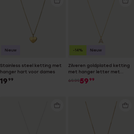
Nieuw
-14%
Nieuw
Stainless steel ketting met
Zilveren goldplated ketting
hanger hart voor dames
met hanger letter met
zirkonia voor dames
19
59
99
99
69.99