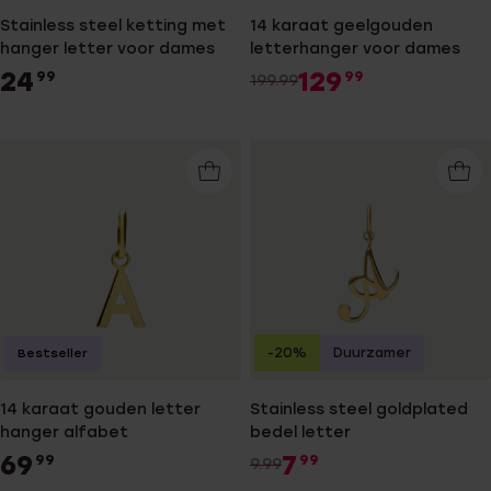
Stainless steel ketting met
14 karaat geelgouden
hanger letter voor dames
letterhanger voor dames
24
129
99
99
199.99
-20%
Duurzamer
Bestseller
14 karaat gouden letter
Stainless steel goldplated
hanger alfabet
bedel letter
69
7
99
99
9.99