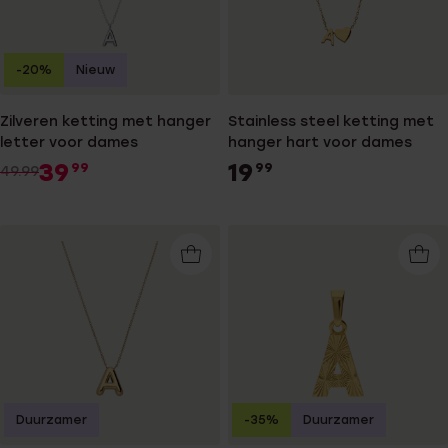
-20%
Nieuw
Zilveren ketting met hanger
Stainless steel ketting met
letter voor dames
hanger hart voor dames
39
19
99
99
49.99
Duurzamer
-35%
Duurzamer