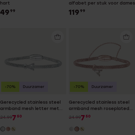
hart
alfabet per stuk voor dames
49
119
99
99
-70%
Duurzamer
-70%
Duurzamer
Gerecycled stainless steel
Gerecycled stainless steel
armband mesh letter met
armband mesh roseplated
kristal
letter met kristal
7
7
50
50
24.99
24.99