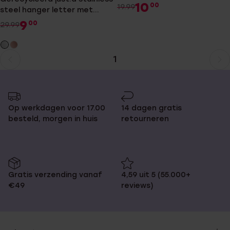
10
00
19.99
steel hanger letter met
kristal
9
00
29.99
1
Huidige
Ga
pagina
naar
pagina
Op werkdagen voor 17.00
14 dagen gratis
besteld, morgen in huis
retourneren
Gratis verzending vanaf
4,59 uit 5 (55.000+
€49
reviews)