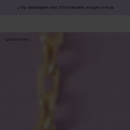
Gratis verzending vanaf €49
You
global.home
are
here: