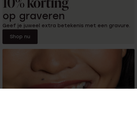
10% korting
op graveren
Geef je juweel extra betekenis met een gravure.
Shop nu