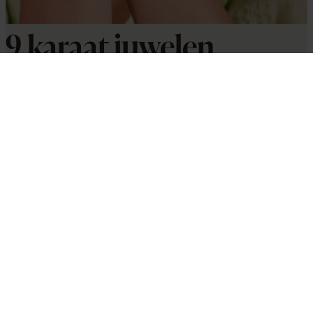
9 karaat juwelen
voor kids
Shop nu
9 Karaat juwelen
Op zoek naar een mooi juweeltje, maar wil je
niet al te diep in de buidel tasten? Dan biedt
het materiaal 9 karaat de uitkomst.
Deze
juwelen hebben een prachtige uitstraling van
goud, maar zijn iets betaalbaarder.
In 9 karaat
zit namelijk een iets lager percentage goud dan