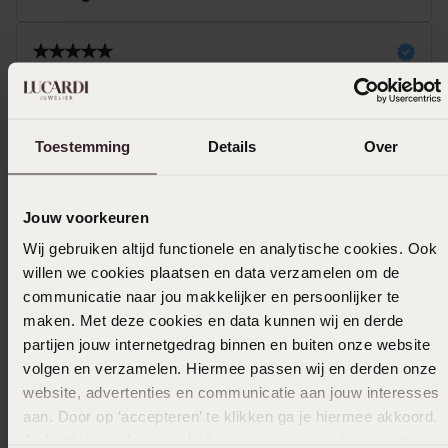
11-09-2023
Leuk weggevertje.
Toestemming
Details
Over
Toon meer
Jouw voorkeuren
Wij gebruiken altijd functionele en analytische cookies. Ook
Uitverkocht
willen we cookies plaatsen en data verzamelen om de
communicatie naar jou makkelijker en persoonlijker te
maken. Met deze cookies en data kunnen wij en derde
Ook leuk voor jou
partijen jouw internetgedrag binnen en buiten onze website
volgen en verzamelen. Hiermee passen wij en derden onze
website, advertenties en communicatie aan jouw interesses
aan. Door op ‘accepteren’ te klikken ga je hiermee akkoord.
Je kunt je voorkeuren altijd weer aanpassen. Lees er meer