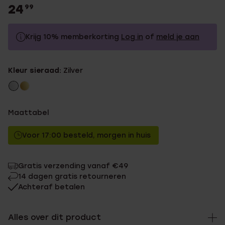
24
99
Krijg 10% memberkorting
Log in
of
meld je aan
24.99
Zonder memberkorting
Kleur sieraad:
Zilver
22.49
Met memberkorting
Maattabel
Voor 17:00 besteld, morgen in huis
Gratis verzending vanaf €49
14 dagen gratis retourneren
Achteraf betalen
Alles over dit product