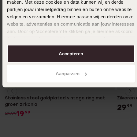
maken. Met deze cookies en data kunnen wij en derde
partijen jouw internetgedrag binnen en buiten onze website
volgen en verzamelen. Hiermee passen wij en derden onze
website, advertenties en communicatie aan jouw interesses
aan. Door op ‘accepteren’ te klikken ga je hiermee akkoord.
Je kunt je voorkeuren altijd weer aanpassen. Lees er meer
over in ons
cookiebeleid
.
Accepteren
Aanpassen
-33%
Bestsel
Stainless steel goldplated vintage ring met
Zilveren 
groen zirkonia
29
99
19
99
29.99