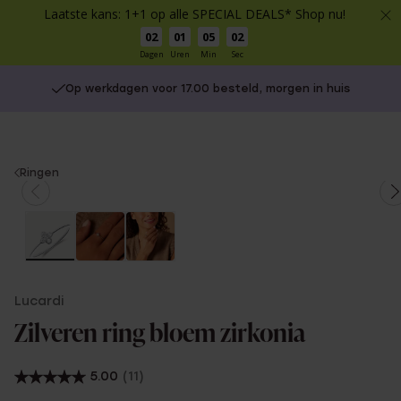
Laatste kans: 1+1 op alle SPECIAL DEALS* Shop nu!
02
01
05
01
Dagen
Uren
Min
Sec
Op werkdagen voor 17.00 besteld, morgen in huis
You
Ringen
are
here:
Lucardi
Zilveren ring bloem zirkonia
5.00
(11)