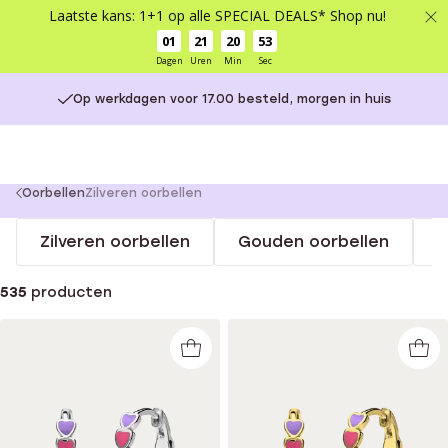
Laatste kans: 1+1 op alle SPECIAL DEALS* Shop nu!
01
21
20
53
Dagen
Uren
Min
Sec
Op werkdagen voor 17.00 besteld, morgen in huis
You
Oorbellen
Zilveren oorbellen
are
Zilveren oorbellen
Gouden oorbellen
S
here:
535
producten