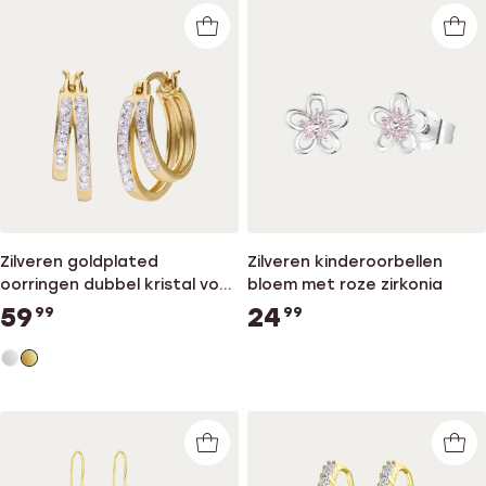
Zilveren goldplated
Zilveren kinderoorbellen
oorringen dubbel kristal voor
bloem met roze zirkonia
dames
59
24
99
99