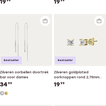
19
19
99
99
Bestseller
Bestseller
Zilveren oorbellen doortrek
Zilveren goldplated
bar voor dames
oorknoppen rond 2,75mm
met zirkonia voor dames
34
19
99
99