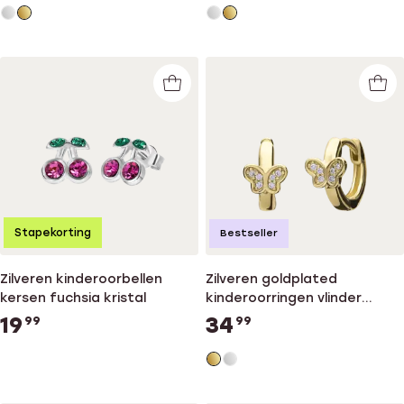
Stapekorting
Bestseller
Zilveren kinderoorbellen
Zilveren goldplated
kersen fuchsia kristal
kinderoorringen vlinder
zirkonia
19
34
99
99