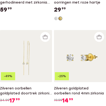
gerhodineerd met zirkonia
oorringen met roze hartje
voor dames
59
29
99
99
-49%
-25%
Zilveren oorbellen
Zilveren goldplated
goldplated doortrek zirkonia
oorbellen rond 4mm zirkonia
voor dames
17
14
99
99
34.99
19.99