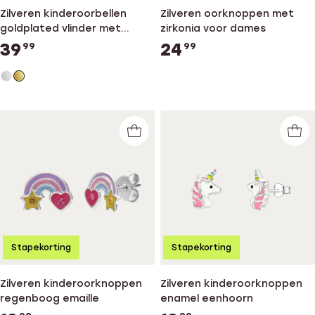
Zilveren kinderoorbellen
Zilveren oorknoppen met
goldplated vlinder met
zirkonia voor dames
zirkonia
39
24
99
99
Stapekorting
Stapekorting
Zilveren kinderoorknoppen
Zilveren kinderoorknoppen
regenboog emaille
enamel eenhoorn