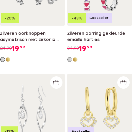
Bestseller
-20%
-43%
Zilveren oorknoppen
Zilveren oorring gekleurde
asymetrisch met zirkonia
emaille hartjes
voor dames
19
19
99
99
24.99
34.99
-13%
Bestseller