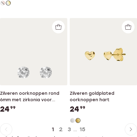
Zilveren oorknoppen rond
Zilveren goldplated
6mm met zirkonia voor
oorknoppen hart
dames
24
24
99
99
1
2
3
15
...
Huidige
Ga