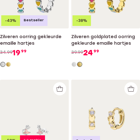
Bestseller
-43%
-38%
Zilveren oorring gekleurde
Zilveren goldplated oorring
emaille hartjes
gekleurde emaille hartjes
19
24
99
99
34.99
39.99