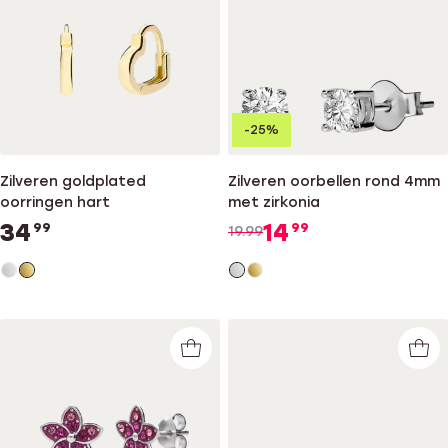
-25%
Zilveren goldplated
Zilveren oorbellen rond 4mm
oorringen hart
met zirkonia
34
14
99
99
19.99