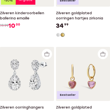
1+1 gratis
-50%
Bestseller
Zilveren kinderoorbellen
Zilveren goldplated
ballerina emaille
oorringen hartjes zirkonia
10
34
00
99
19.99
Bestseller
Zilveren oorringhangers
Zilveren goldplated