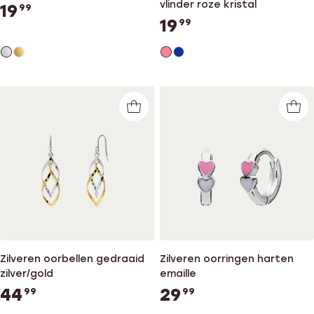
vlinder roze kristal
19
99
19
99
Zilveren oorbellen gedraaid
Zilveren oorringen harten
zilver/gold
emaille
44
29
99
99