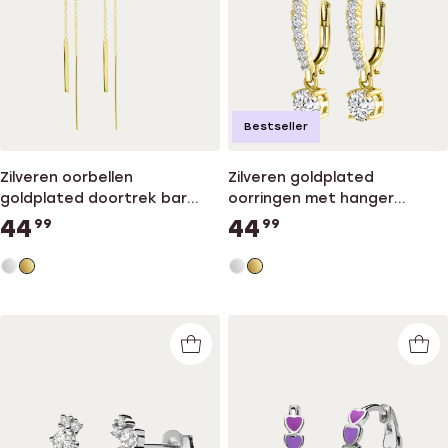
Bestseller
Zilveren oorbellen
Zilveren goldplated
goldplated doortrek bar
oorringen met hanger
voor dames
zirkonia voor dames
44
44
99
99