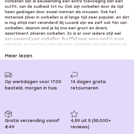
Oorbellen zijn al eeuwenlang een extra toevoeging aan een
pagina
naar
outfit, van de oudheid tot nu. Ook zijn oorbellen door de tijd
pagina
heen gedragen door zowel mannen als vrouwen. Ook het
materiaal zilver in oorbellen is al lange tijd zeer populair, en dat
is nog altijd niet veranderd! Bij Lucardi zijn we zelf ook fan van
oorbellen, daarom vind je bij ons een groot en divers
assortiment zilveren oorbellen. Zo is er voor iedere stijl wel
een passend paar oorbellen. Snuffel maar eens rond in onze
webshop en kies het paar zilveren oorbellen dat het beste bij
jou past!
Meer lezen
Zilveren oorringen, oorhangers en
Op werkdagen voor 17.00
14 dagen gratis
oorknopjes: je vindt ze op
besteld, morgen in huis
retourneren
Lucardi.be!
Of je nu
Gratis verzending vanaf
4,59 uit 5 (55.000+
liever
zilveren oorringen
,
oorhangers
of
oorknopjes
draagt, bij
€49
reviews)
Lucardi vind je het allemaal. Ben jij verzot op zilveren