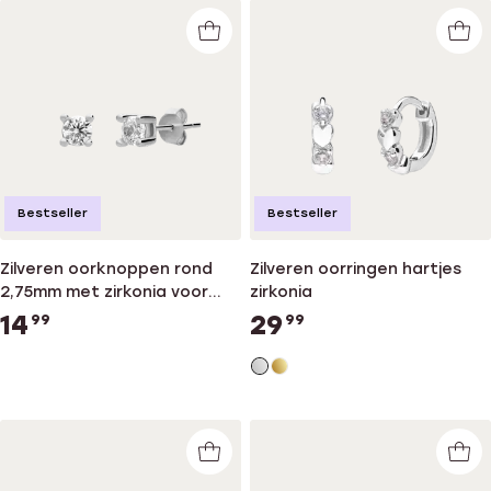
Bestseller
Bestseller
Zilveren oorknoppen rond
Zilveren oorringen hartjes
2,75mm met zirkonia voor
zirkonia
dames
14
29
99
99