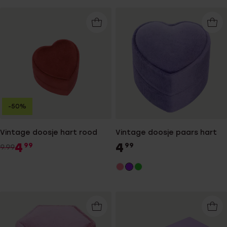
-50%
Vintage doosje hart rood
Vintage doosje paars hart
4
4
99
99
9.99