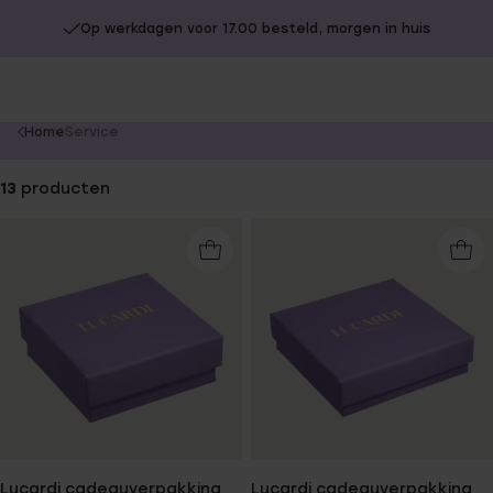
Op werkdagen voor 17.00 besteld, morgen in huis
You
Home
Service
are
here:
13
producten
Lucardi cadeauverpakking
Lucardi cadeauverpakking