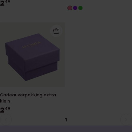
2
49
Cadeauverpakking extra
klein
2
49
1
Huidige
Ga
pagina
naar