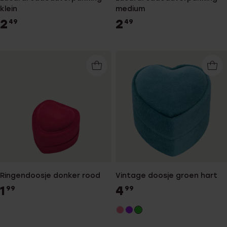
klein
medium
2
2
49
49
Ringendoosje donker rood
Vintage doosje groen hart
1
4
99
99