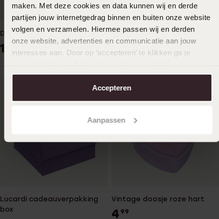
maken. Met deze cookies en data kunnen wij en derde
partijen jouw internetgedrag binnen en buiten onze website
volgen en verzamelen. Hiermee passen wij en derden
DISNEY boekje
DISNEY kaartje
onze website, advertenties en communicatie aan jouw
1
99
1
99
interesses aan. Door op ‘accepteren’ te klikken ga je
hiermee akkoord. Je kunt je voorkeuren altijd weer
aanpassen. Lees er meer over in ons
cookiebeleid
.
Accepteren
Aanpassen
Lucardi cadeauverpakking
Vintage doosje roze hart
box
4
99