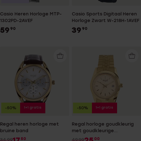
Casio Heren Horloge MTP-
Casio Sports Digitaal Heren
1302PD-2AVEF
Horloge Zwart W-218H-1AVEF
59
39
90
90
1+1 gratis
1+1 gratis
-50%
-50%
Regal heren horloge met
Regal horloge goudkleurig
bruine band
met goudkleurige
wijzerplaat
17
25
50
00
34.99
49.99