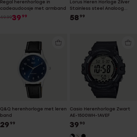
Regal herenhorloge in
Lorus Heren Horloge Zilver
cadeaudoosje met armband
Stainless steel Analoog
RXH01IX5
39
58
99
99
49.99
Q&Q herenhorloge met leren
Casio Herenhorloge Zwart
band
AE-1500WH-1AVEF
29
39
99
90