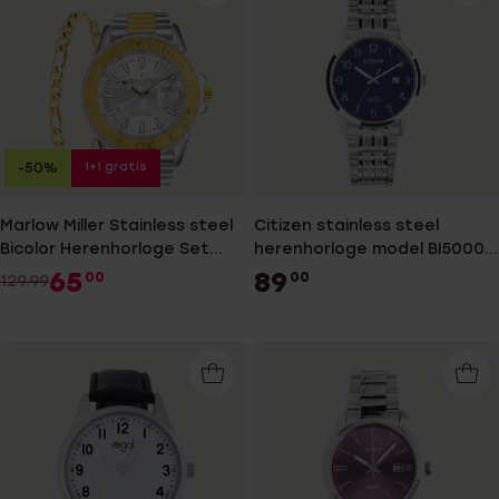
1+1 gratis
-50%
Marlow Miller Stainless steel
Citizen stainless steel
Bicolor Herenhorloge Set
herenhorloge model BI5000-
met armband
52L
65
89
00
00
129.99