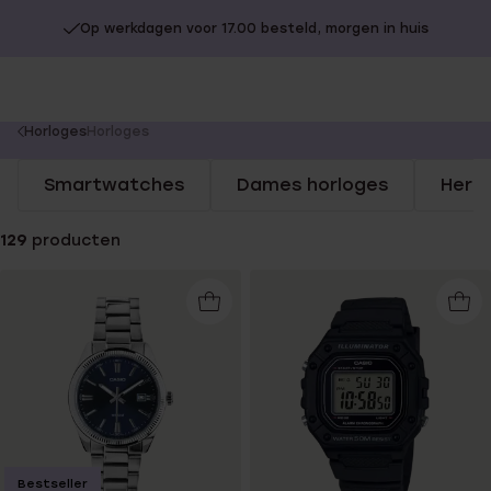
Op werkdagen voor 17.00 besteld, morgen in huis
You
Horloges
Horloges
are
Smartwatches
Dames horloges
Here
here:
129
producten
Bestseller