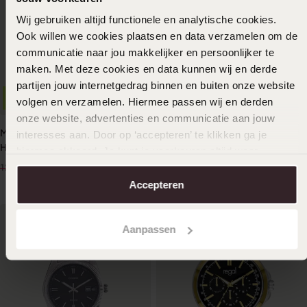
Wij gebruiken altijd functionele en analytische cookies.
Ook willen we cookies plaatsen en data verzamelen om de
communicatie naar jou makkelijker en persoonlijker te
maken. Met deze cookies en data kunnen wij en derde
partijen jouw internetgedrag binnen en buiten onze website
1+1 gratis
-50%
-25%
volgen en verzamelen. Hiermee passen wij en derden
onze website, advertenties en communicatie aan jouw
Marlow Miller Cadeau Set
Regal heren horloge
interesses aan. Door op ‘accepteren’ te klikken ga je
Heren Horloge Zwart 21cm
goudkleurig met zwarte
hiermee akkoord. Je kunt je voorkeuren altijd weer
wijzerplaat
65
29
00
99
aanpassen. Lees er meer over in ons
cookiebeleid
.
129.99
39.99
Accepteren
Aanpassen