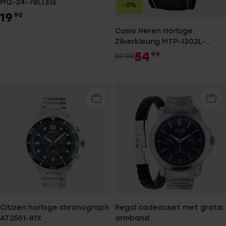
MQ-24-7BLLEG
-8%
19
90
Casio Heren Horloge
Zilverkleurig MTP-1302L-
7BVEF
54
99
59.90
Citizen horloge chronograph
Regal cadeauset met gratis
AT2561-81X
armband