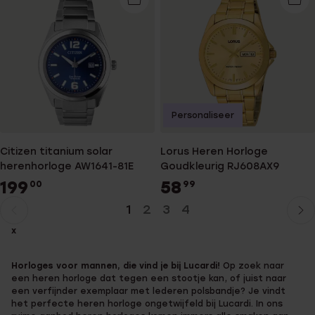
Personaliseer
Citizen titanium solar
Lorus Heren Horloge
herenhorloge AW1641-81E
Goudkleurig RJ608AX9
199
58
00
99
1
2
3
4
Huidige
Ga
x
pagina
naar
pagina
Horloges voor mannen, die vind je bij Lucardi!
Op zoek naar
een heren horloge dat tegen een stootje kan, of juist naar
een verfijnder exemplaar met lederen polsbandje? Je vindt
het perfecte heren horloge ongetwijfeld bij Lucardi. In ons