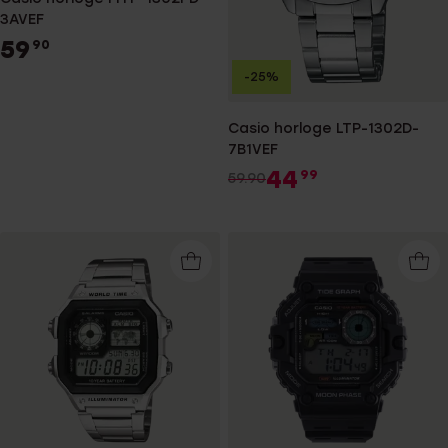
3AVEF
59
90
-25%
Casio horloge LTP-1302D-
7B1VEF
44
99
59.90