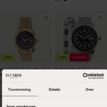
1+1 gratis
-20%
-50%
Regal horloge goudkleurig
Marlow Miller Cadeau Set
met zwarte wijzerplaat
Heren Horloge Zilverkleurig
19cm
39
65
99
00
49.99
129.99
Toestemming
Details
Over
Jouw voorkeuren