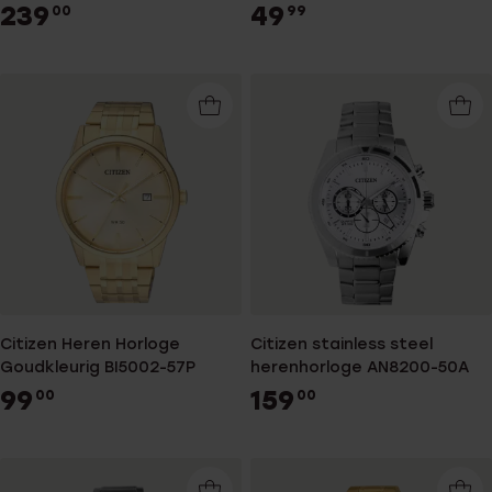
239
49
00
99
Citizen Heren Horloge
Citizen stainless steel
Goudkleurig BI5002-57P
herenhorloge AN8200-50A
99
159
00
00