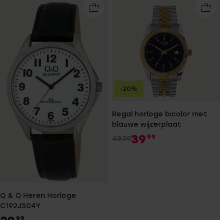
-20%
Regal horloge bicolor met
blauwe wijzerplaat
39
99
49.99
Q & Q Heren Horloge
C192J304Y
99