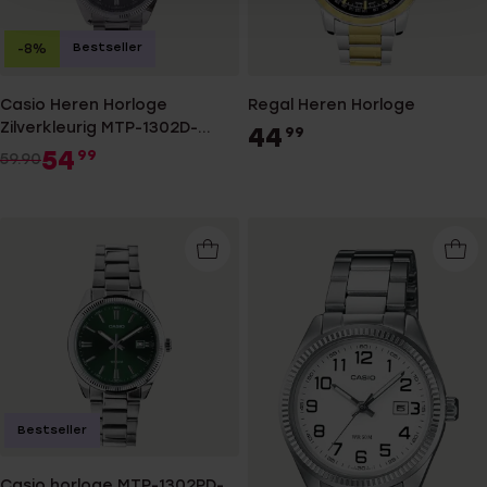
Bestseller
-8%
Casio Heren Horloge
Regal Heren Horloge
Zilverkleurig MTP-1302D-
44
99
1AVEF
54
99
59.90
Bestseller
Casio horloge MTP-1302PD-