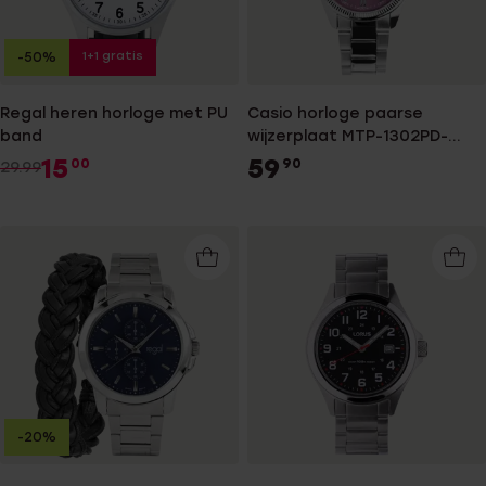
1+1 gratis
-50%
Regal heren horloge met PU
Casio horloge paarse
band
wijzerplaat MTP-1302PD-
6AVEF
15
59
00
90
29.99
-20%