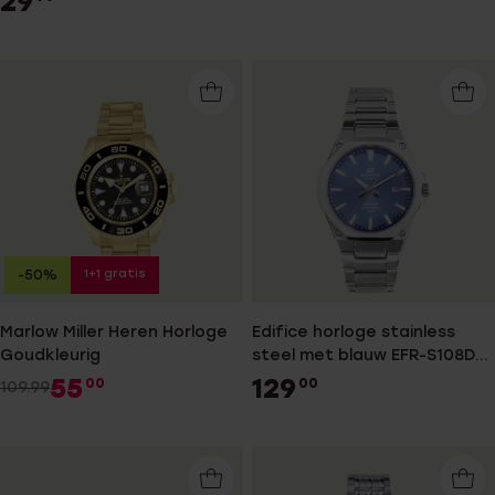
29
1+1 gratis
-50%
Marlow Miller Heren Horloge
Edifice horloge stainless
Goudkleurig
steel met blauw EFR-S108D-
2AVUEF
55
129
00
00
109.99