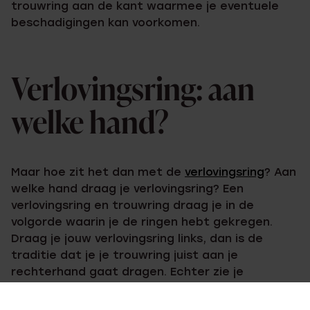
trouwring aan de kant waarmee je eventuele
beschadigingen kan voorkomen.
Verlovingsring: aan
welke hand?
Maar hoe zit het dan met de
verlovingsring
? Aan
welke hand draag je verlovingsring? Een
verlovingsring en trouwring draag je in de
volgorde waarin je de ringen hebt gekregen.
Draag je jouw verlovingsring links, dan is de
traditie dat je je trouwring juist aan je
rechterhand gaat dragen. Echter zie je
tegenwoordig ook steeds vaker dat mensen
hun verlovingsring en trouwring aan dezelfde