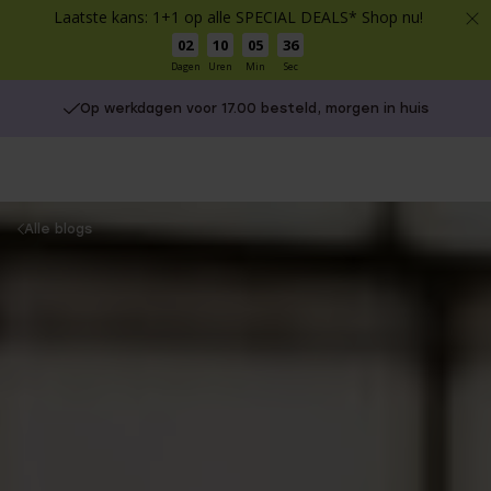
Laatste kans: 1+1 op alle SPECIAL DEALS* Shop nu!
02
10
05
36
Dagen
Uren
Min
Sec
Op werkdagen voor 17.00 besteld, morgen in huis
You
Alle blogs
are
here: