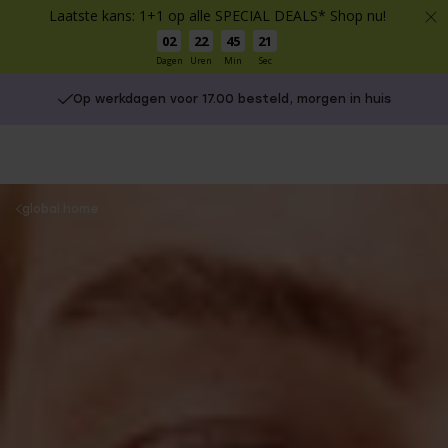
Laatste kans: 1+1 op alle SPECIAL DEALS* Shop nu!
02
22
45
20
Dagen
Uren
Min
Sec
Op werkdagen voor 17.00 besteld, morgen in huis
You
global.home
are
here: