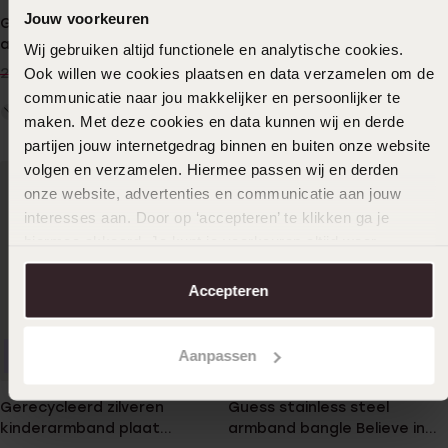
Jouw voorkeuren
Gerecycleerd stainless steel
Guess stainless steel
armband bangle gold light
roseplated bangle 4G logo
Wij gebruiken altijd functionele en analytische cookies.
colorado kristal
19
39
99
99
Ook willen we cookies plaatsen en data verzamelen om de
29.99
communicatie naar jou makkelijker en persoonlijker te
maken. Met deze cookies en data kunnen wij en derde
partijen jouw internetgedrag binnen en buiten onze website
volgen en verzamelen. Hiermee passen wij en derden
onze website, advertenties en communicatie aan jouw
interesses aan. Door op ‘accepteren’ te klikken ga je
hiermee akkoord. Je kunt je voorkeuren altijd weer
aanpassen. Lees er meer over in ons
cookiebeleid
.
Accepteren
Aanpassen
Personaliseer
Personaliseer
Gerecycleerd zilveren
Guess stainless steel
kinderarmband plaat
armband bangle Believe in