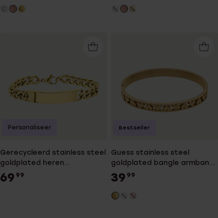
Personaliseer
Bestseller
Gerecycleerd stainless steel
Guess stainless steel
goldplated heren
goldplated bangle armband
plaatarmband
Heart
69
39
99
99