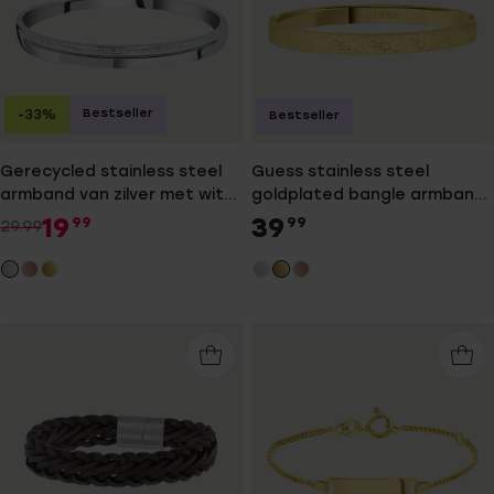
Bestseller
-33%
Bestseller
Gerecycled stainless steel
Guess stainless steel
armband van zilver met wit
goldplated bangle armband
kristal
4G logo
19
39
99
99
29.99