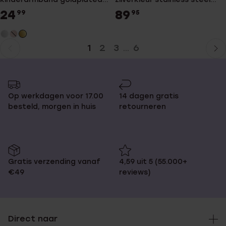
wit kristal
mesh band
24
89
99
95
1
2
3
6
...
Huidige
Ga
pagina
naar
pagina
Op werkdagen voor 17.00
14 dagen gratis
besteld, morgen in huis
retourneren
Gratis verzending vanaf
4,59 uit 5 (55.000+
€49
reviews)
Direct naar