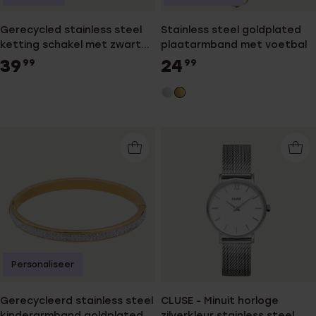
Gerecycled stainless steel
Stainless steel goldplated
ketting schakel met zwarte
plaatarmband met voetbal
accenten voor heren
39
24
99
99
Personaliseer
Gerecycleerd stainless steel
CLUSE - Minuit horloge
kinderarmband goldplated
zilverkleur stainless steel