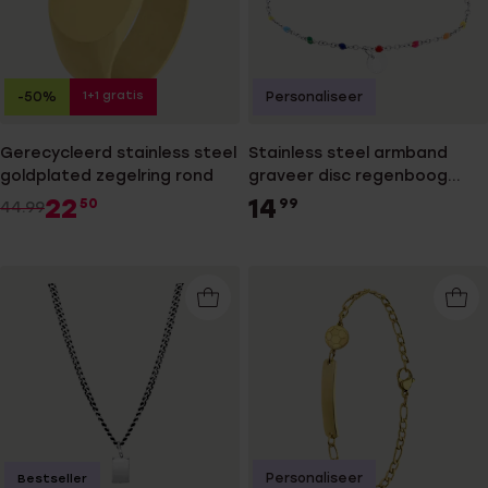
1+1 gratis
-50%
Personaliseer
Gerecycleerd stainless steel
Stainless steel armband
goldplated zegelring rond
graveer disc regenboog
emaille
22
14
50
99
44.99
Personaliseer
Bestseller