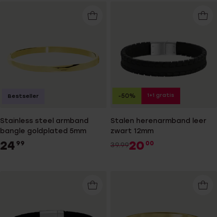
1+1 gratis
-50%
Bestseller
Stainless steel armband
Stalen herenarmband leer
bangle goldplated 5mm
zwart 12mm
24
20
99
00
39.99