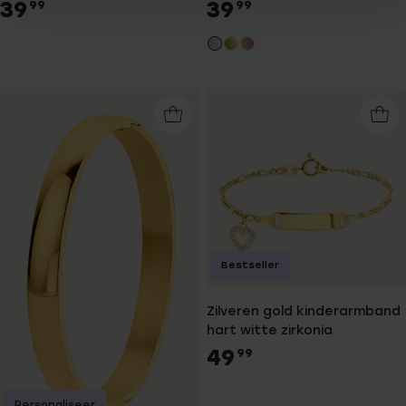
singapore
yourself
39
39
99
99
Bestseller
Zilveren gold kinderarmband
hart witte zirkonia
49
99
Personaliseer