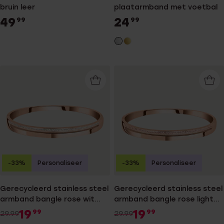
bruin leer
plaatarmband met voetbal
49
24
99
99
-33%
Personaliseer
-33%
Personaliseer
Gerecycleerd stainless steel
Gerecycleerd stainless steel
armband bangle rose wit
armband bangle rose light
kristal
peach kristal
19
19
99
99
29.99
29.99