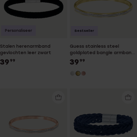
Personaliseer
Bestseller
Stalen herenarmband
Guess stainless steel
gevlochten leer zwart
goldplated bangle armband
kristal
39
39
99
99