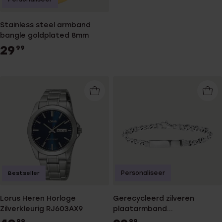
Stainless steel armband
bangle goldplated 8mm
29
99
Personaliseer
Bestseller
Lorus Heren Horloge
Gerecycleerd zilveren
Zilverkleurig RJ603AX9
plaatarmband
gourmetschakel.
99
99