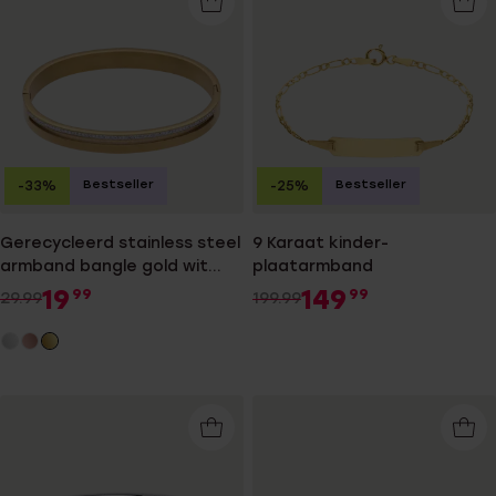
Bestseller
Bestseller
-33%
-25%
Gerecycleerd stainless steel
9 Karaat kinder-
armband bangle gold wit
plaatarmband
kristal
19
149
99
99
29.99
199.99