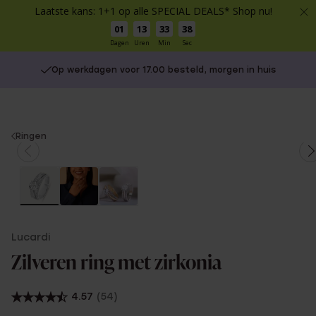
Laatste kans: 1+1 op alle SPECIAL DEALS* Shop nu!
01
13
33
38
Dagen
Uren
Min
Sec
Op werkdagen voor 17.00 besteld, morgen in huis
You
Ringen
are
here:
Lucardi
Zilveren ring met zirkonia
4.57
(54)