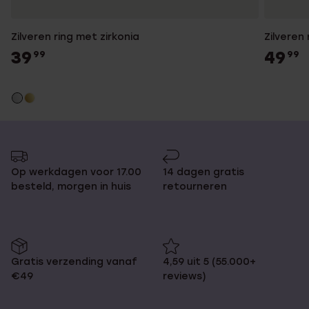
Zilveren ring met zirkonia
Zilveren
39
49
99
99
Op werkdagen voor 17.00
14 dagen gratis
besteld, morgen in huis
retourneren
Gratis verzending vanaf
4,59 uit 5 (55.000+
€49
reviews)