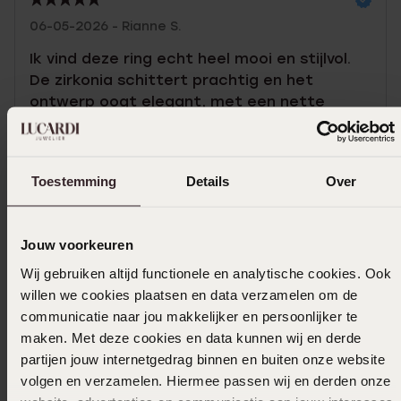
06-05-2026 - Rianne S.
Ik vind deze ring echt heel mooi en stijlvol.
De zirkonia schittert prachtig en het
ontwerp oogt elegant, met een nette
afwerking die het geheel extra verfijnd
maakt.
Toestemming
Details
Over
Toon meer
Jouw voorkeuren
Wij gebruiken altijd functionele en analytische cookies. Ook
Selecteer maat & bestel
willen we cookies plaatsen en data verzamelen om de
communicatie naar jou makkelijker en persoonlijker te
Ook leuk voor jou
maken. Met deze cookies en data kunnen wij en derde
partijen jouw internetgedrag binnen en buiten onze website
volgen en verzamelen. Hiermee passen wij en derden onze