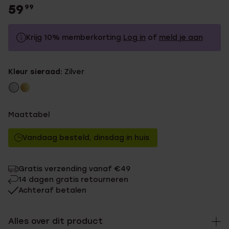
59
99
Krijg 10% memberkorting
Log in
of
meld je aan
59.99
Zonder memberkorting
Kleur sieraad:
Zilver
53.99
Met memberkorting
Maattabel
Vandaag besteld, dinsdag in huis
Gratis verzending vanaf €49
14 dagen gratis retourneren
Achteraf betalen
Alles over dit product