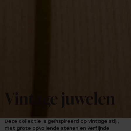
Vintage juwelen
Deze collectie is geïnspireerd op vintage stijl,
met grote opvallende stenen en verfijnde