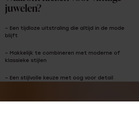
juwelen?
– Een tijdloze uitstraling die altijd in de mode
blijft
– Makkelijk te combineren met moderne of
klassieke stijlen
– Een stijlvolle keuze met oog voor detail