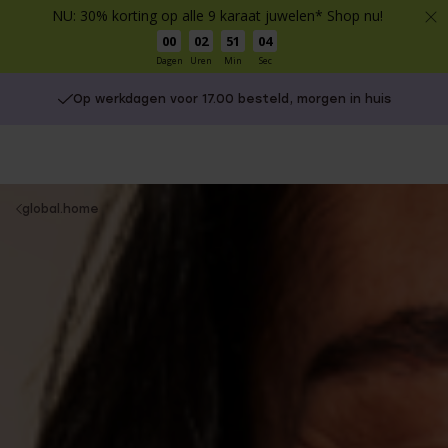
NU: 30% korting op alle 9 karaat juwelen* Shop nu!
00
02
51
02
Dagen
Uren
Min
Sec
Gratis verzending vanaf €49
You
global.home
are
here: