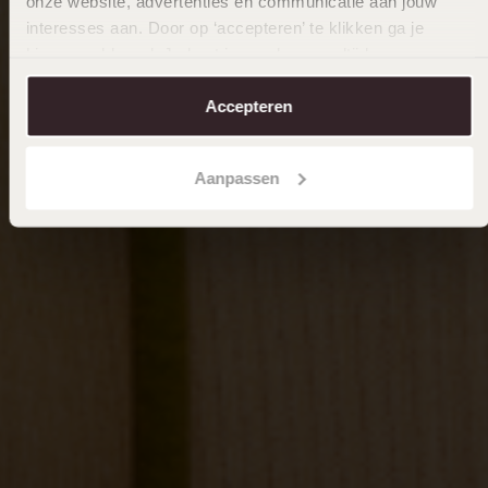
onze website, advertenties en communicatie aan jouw
interesses aan. Door op ‘accepteren’ te klikken ga je
hiermee akkoord. Je kunt je voorkeuren altijd weer
aanpassen. Lees er meer over in ons
cookiebeleid
.
Accepteren
Aanpassen