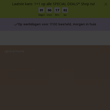
Laatste kans: 1+1 op alle SPECIAL DEALS* Shop nu!
01
06
17
01
Dagen
Uren
Min
Sec
Op werkdagen voor 17.00 besteld, morgen in huis
You
global.home
are
here: