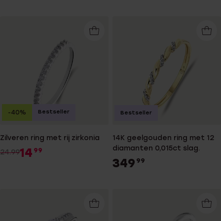
Bestseller
-40%
Bestseller
Zilveren ring met rij zirkonia
14K geelgouden ring met 12
diamanten 0,015ct slag.
14
99
24.99
349
99