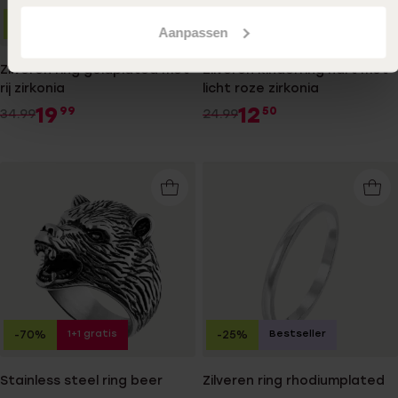
Bestseller
1+1 gratis
-43%
-50%
Aanpassen
Zilveren ring goldplated met
Zilveren kinderring hart met
rij zirkonia
licht roze zirkonia
19
12
99
50
34.99
24.99
1+1 gratis
Bestseller
-70%
-25%
Stainless steel ring beer
Zilveren ring rhodiumplated