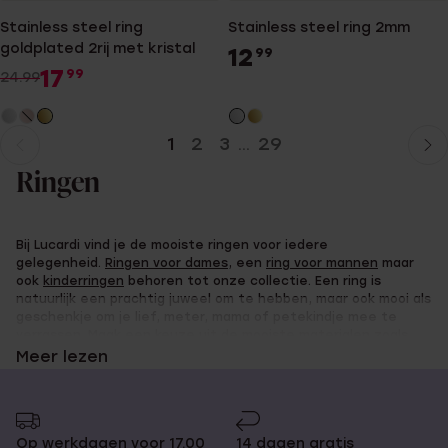
Stainless steel ring
Stainless steel ring 2mm
goldplated 2rij met kristal
12
99
17
99
24.99
1
2
3
29
...
Huidige
Ga
pagina
naar
Ringen
pagina
Bij Lucardi vind je de mooiste ringen voor iedere
gelegenheid.
Ringen voor dames
, een
ring voor mannen
maar
ook
kinderringen
behoren tot onze collectie. Een ring is
natuurlijk een prachtig juweel om te hebben, maar ook mooi als
geschenkje om je lief, meter, mama of petekindje mee te
verrassen. Maak een keuze uit de mooiste materialen zoals
goud, 9 karaat en zilver, en vind de leukste ringen in de Lucardi
Meer lezen
webshop!
Zegelringen
,
een ring met diamant
of een solitair
ring kopen? Je vindt het hier!
Op werkdagen voor 17.00
14 dagen gratis