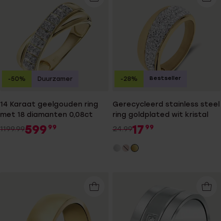
Bestseller
-50%
Duurzamer
-28%
14 Karaat geelgouden ring
Gerecycleerd stainless steel
met 18 diamanten 0,08ct
ring goldplated wit kristal
599
17
99
99
1199.99
24.99