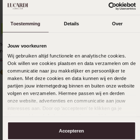
Toestemming
Details
Over
-36%
Duurzamer
2e gratis
14 Karaat geelgouden
Zilveren liefdesring
Jouw voorkeuren
railring 29 diamanten 0,08ct
Cartagena heren
Wij gebruiken altijd functionele en analytische cookies.
349
99
99
99
549.99
Ook willen we cookies plaatsen en data verzamelen om de
communicatie naar jou makkelijker en persoonlijker te
maken. Met deze cookies en data kunnen wij en derde
partijen jouw internetgedrag binnen en buiten onze website
volgen en verzamelen. Hiermee passen wij en derden
onze website, advertenties en communicatie aan jouw
interesses aan. Door op ‘accepteren’ te klikken ga je
hiermee akkoord. Je kunt je voorkeuren altijd weer
aanpassen. Lees er meer over in ons
cookiebeleid
.
Accepteren