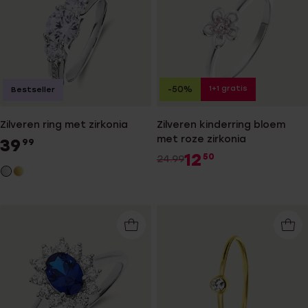
1+1 gratis
-50%
Bestseller
Zilveren ring met zirkonia
Zilveren kinderring bloem
met roze zirkonia
39
99
12
50
24.99