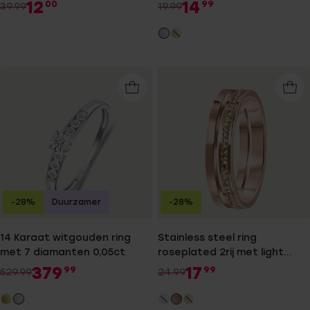
12
14
00
99
39.99
19.99
-28%
Duurzamer
-28%
14 Karaat witgouden ring
Stainless steel ring
met 7 diamanten 0,05ct
roseplated 2rij met light
peach
379
17
99
99
529.99
24.99