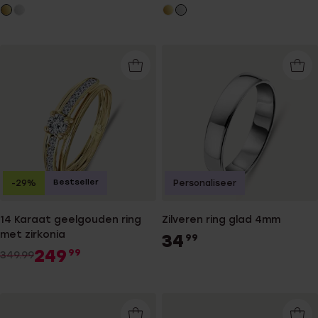
Bestseller
-29%
Personaliseer
14 Karaat geelgouden ring
Zilveren ring glad 4mm
met zirkonia
34
99
249
99
349.99