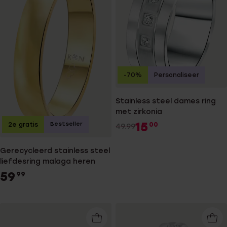
-70%
Personaliseer
Stainless steel dames ring
met zirkonia
15
Bestseller
2e gratis
00
49.99
Gerecycleerd stainless steel
liefdesring malaga heren
59
99