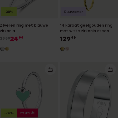
-38%
Duurzamer
Zilveren ring met blauwe
14 karaat geelgouden ring
zirkonia
met witte zirkonia steen
24
129
99
99
39.99
1+1 gratis
-70%