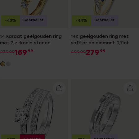
Bestseller
Bestseller
-43%
-44%
14 Karaat geelgouden ring
14K geelgouden ring met
met 3 zirkonia stenen
saffier en diamant 0,11ct
159
279
99
99
279.99
499.99