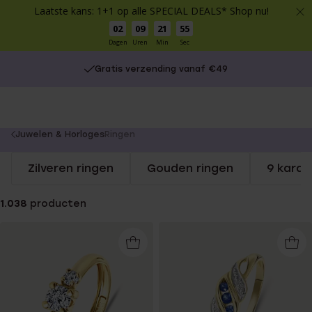
Laatste kans: 1+1 op alle SPECIAL DEALS* Shop nu!
02
09
21
54
Dagen
Uren
Min
Sec
Gratis verzending vanaf €49
You
Juwelen & Horloges
Ringen
are
Zilveren ringen
Gouden ringen
9 karaa
here:
1.038
producten