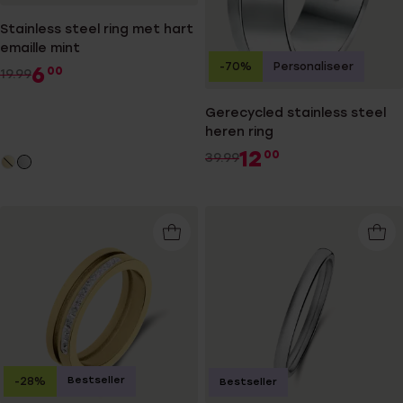
Stainless steel ring met hart
emaille mint
-70%
Personaliseer
6
00
19.99
Gerecycled stainless steel
heren ring
12
00
39.99
Bestseller
-28%
Bestseller