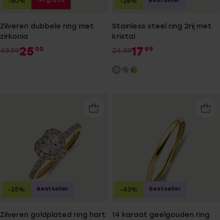
1+1 gratis
Bestseller
-50%
-28%
Zilveren dubbele ring met
Stainless steel ring 2rij met
zirkonia
kristal
25
17
00
99
49.99
24.99
Bestseller
Bestseller
-25%
-43%
Zilveren goldplated ring hart
14 karaat geelgouden ring