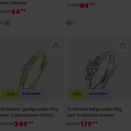
met zirkonia
84
99
149.99
44
99
59.99
Bestseller
Bestseller
-30%
-40%
14 Karaat geelgouden ring
14 Karaat witgouden ring
met 7 diamanten 0,05ct
met 3 zirkonia stenen
349
179
99
99
499.99
299.99