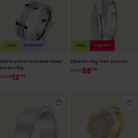
Bestseller
1+1 gratis
-70%
-50%
Gerecycled stainless steel
Zilveren ring met zirkonia
heren ring
35
00
69.99
12
00
39.99