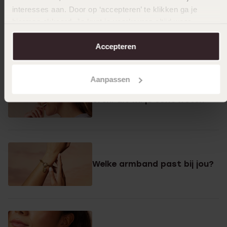
zijn er?
interesses aan. Door op ‘accepteren’ te klikken ga je
hiermee akkoord. Je kunt je voorkeuren altijd weer
aanpassen. Lees er meer over in ons
cookiebeleid
.
Accepteren
Aanpassen
Oorbellen voor gevoelige
oren: dit wil je écht weten
Welke armband past bij jou?