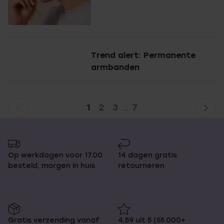
Trend alert: Permanente
armbanden
1
2
3
7
...
Huidige
Ga
pagina
naar
pagina
Op werkdagen voor 17.00
14 dagen gratis
besteld, morgen in huis
retourneren
Gratis verzending vanaf
4,59 uit 5 (55.000+