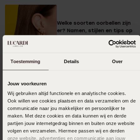
Welke soorten oorbellen zijn
er? Namen, stijlen en tips op
een rij
Toestemming
Details
Over
Alles wat je moet weten over
Jouw voorkeuren
oorpiercings: namen, plekken
Wij gebruiken altijd functionele en analytische cookies.
& stijlen
Ook willen we cookies plaatsen en data verzamelen om de
communicatie naar jou makkelijker en persoonlijker te
maken. Met deze cookies en data kunnen wij en derde
partijen jouw internetgedrag binnen en buiten onze website
volgen en verzamelen. Hiermee passen wij en derden
Welke soorten armbanden
onze website, advertenties en communicatie aan jouw