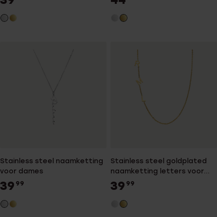
Stainless steel naamketting
Stainless steel goldplated
voor dames
naamketting letters voor
dames
39
39
99
99