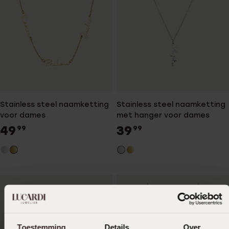
Stainless steel naamketting
Stainless steel naamketting
voor dames
met hanger voor dames
49
39
99
99
Toestemming
Details
Over