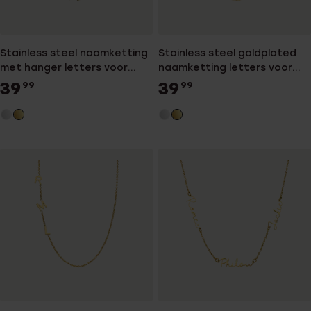
Stainless steel naamketting
Stainless steel goldplated
met hanger letters voor
naamketting letters voor
dames
dames
39
39
99
99