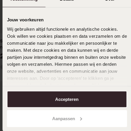
Jouw voorkeuren
Wij gebruiken altijd functionele en analytische cookies.
Ook willen we cookies plaatsen en data verzamelen om de
Stainless steel goldplated
Stainless steel nnamketting
communicatie naar jou makkelijker en persoonlijker te
naamarmband voor dames
met hartjes voor dames
maken. Met deze cookies en data kunnen wij en derde
29
44
99
99
partijen jouw internetgedrag binnen en buiten onze website
volgen en verzamelen. Hiermee passen wij en derden
onze website, advertenties en communicatie aan jouw
interesses aan. Door op ‘accepteren’ te klikken ga je
hiermee akkoord. Je kunt je voorkeuren altijd weer
aanpassen. Lees er meer over in ons
cookiebeleid
.
Accepteren
Aanpassen