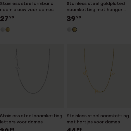
Stainless steel armband
Stainless steel goldplated
naam blauw voor dames
naamketting met hanger
voor dames
27
39
99
99
Stainless steel naamketting
Stainless steel naamketting
letters voor dames
met hartjes voor dames
39
44
99
99