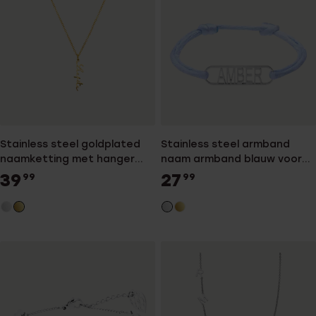
Stainless steel goldplated
Stainless steel armband
naamketting met hanger
naam armband blauw voor
voor dames
dames
39
27
99
99