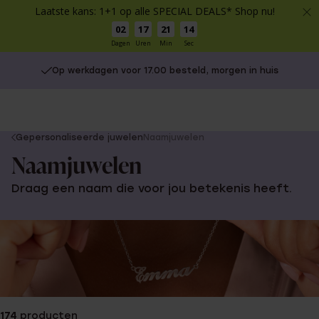
Laatste kans: 1+1 op alle SPECIAL DEALS* Shop nu!
02
17
21
14
Dagen
Uren
Min
Sec
Op werkdagen voor 17.00 besteld, morgen in huis
You
Gepersonaliseerde juwelen
Naamjuwelen
are
Naamjuwelen
here:
Draag een naam die voor jou betekenis heeft.
174
producten