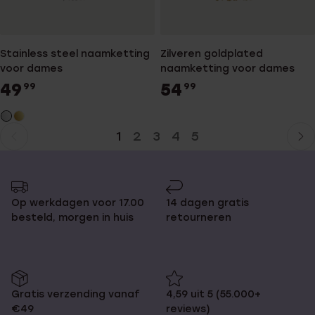
Stainless steel naamketting
Zilveren goldplated
voor dames
naamketting voor dames
49
54
99
99
1
2
3
4
5
Huidige
Ga
pagina
naar
pagina
Op werkdagen voor 17.00
14 dagen gratis
besteld, morgen in huis
retourneren
Gratis verzending vanaf
4,59 uit 5 (55.000+
€49
reviews)