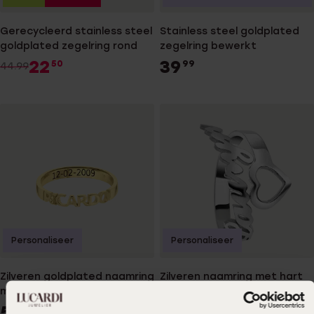
Gerecycleerd stainless steel
Stainless steel goldplated
goldplated zegelring rond
zegelring bewerkt
22
39
50
99
44.99
Personaliseer
Personaliseer
Zilveren goldplated naamring
Zilveren naamring met hart
met zwarte gravure
64
99
54
99