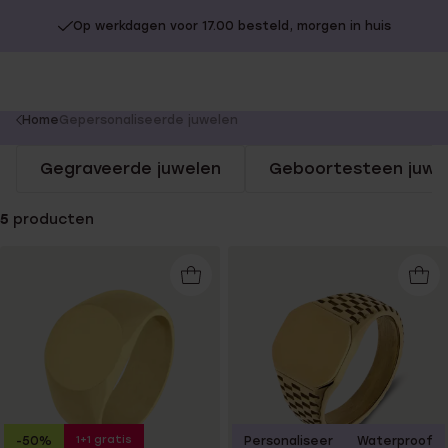
Op werkdagen voor 17.00 besteld, morgen in huis
You
Home
Gepersonaliseerde juwelen
are
Gegraveerde juwelen
Geboortesteen juwe
here:
5
producten
1+1 gratis
-50%
Personaliseer
Waterproof