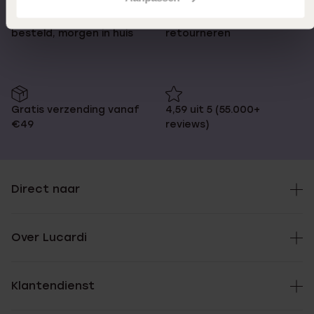
Op werkdagen voor 17.00
14 dagen gratis
besteld, morgen in huis
retourneren
Gratis verzending vanaf
4,59 uit 5 (55.000+
€49
reviews)
Direct naar
Over Lucardi
Klantendienst