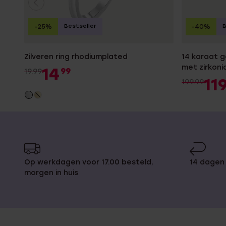
Bestseller
B
-25%
-40%
Zilveren ring rhodiumplated
14 karaat 
met zirkon
14
99
19.99
11
199.99
Op werkdagen voor 17.00 besteld,
14 dagen 
morgen in huis