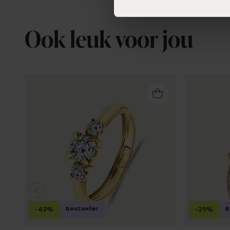
Ook leuk voor jou
Bestseller
B
-43%
-29%