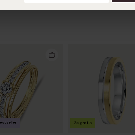
estseller
2e gratis