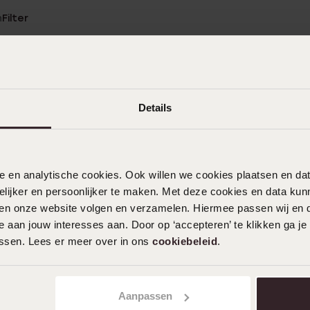
n
Filter
0%
25-06-2026 - Monique O.
%
Details
17-06-2026 - Dave V.
%
Heel mooi
nele en analytische cookies. Ook willen we cookies plaatsen en 
ijker en persoonlijker te maken. Met deze cookies en data kunn
iten onze website volgen en verzamelen. Hiermee passen wij en 
 aan jouw interesses aan. Door op ‘accepteren’ te klikken ga je
27-04-2026 - Mihret
assen. Lees er meer over in ons
cookiebeleid
.
Toon meer
Aanpassen