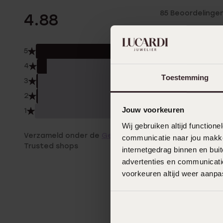
85 Beoordelinge
4.88
5
92.
4
6.0
Toestemming
3
1.0%
2
1.0%
Jouw voorkeuren
1
0.0
Wij gebruiken altijd functio
Verzameld onder de
Gebruiksvoorwaarden
van
communicatie naar jou makkel
Trusted shops
internetgedrag binnen en bu
advertenties en communicatie
voorkeuren altijd weer aanp