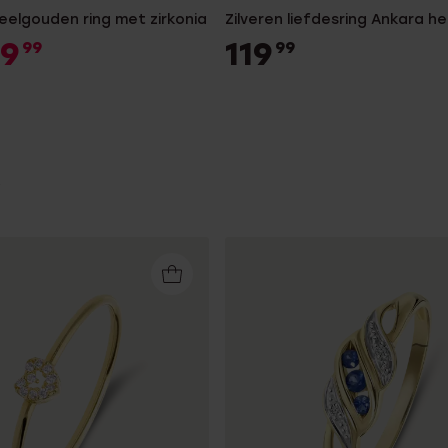
eelgouden ring met zirkonia
Zilveren liefdesring Ankara h
49
119
99
99