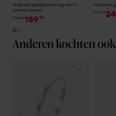
14 Karaat geelgouden ring met 3
14 Karaat g
zirkonia stenen
2
349.99
159
99
279.99
Anderen kochten ook