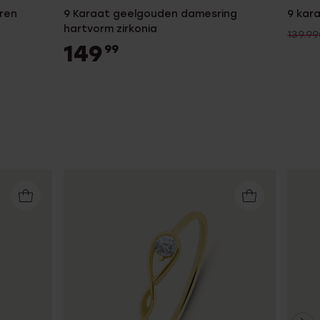
eren
9 Karaat geelgouden damesring
9 kara
hartvorm zirkonia
139.99
149
99