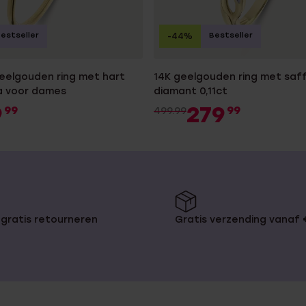
estseller
Bestseller
-44%
geelgouden ring met hart
14K geelgouden ring met saff
ia voor dames
diamant 0,11ct
9
279
99
99
499.99
gratis retourneren
Gratis verzending vanaf