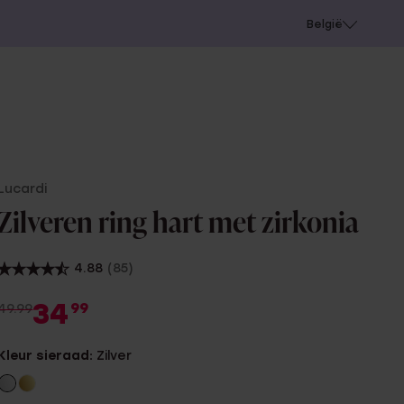
e
Gaatjes schieten
België
Lucardi
Zilveren ring hart met zirkonia
4.88
(85)
34
99
49.99
Kleur sieraad:
Zilver