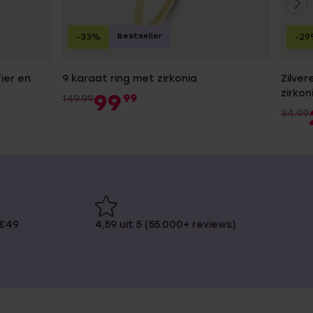
Bestseller
-33%
-29
ier en
9 karaat ring met zirkonia
Zilver
zirkon
99
99
149.99
34.99
 €49
4,59 uit 5 (55.000+ reviews)