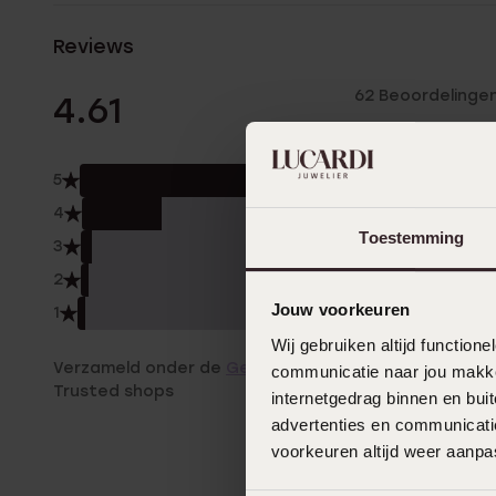
Reviews
62 Beoordelinge
4.61
5
73.
4
21.0
Toestemming
3
3.0
2
2.0
Jouw voorkeuren
1
2.0
Wij gebruiken altijd functio
Verzameld onder de
Gebruiksvoorwaarden
van
communicatie naar jou makkel
Trusted shops
internetgedrag binnen en bu
advertenties en communicatie
voorkeuren altijd weer aanp