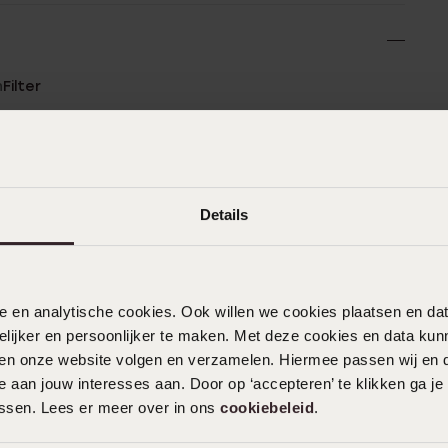
n
Filter
0%
16-07-2026 - Bertien V.
%
Details
%
%
14-06-2026 - Linda d.
%
Een mooie fijne ring.
nele en analytische cookies. Ook willen we cookies plaatsen en 
ijker en persoonlijker te maken. Met deze cookies en data kunn
iten onze website volgen en verzamelen. Hiermee passen wij en 
 aan jouw interesses aan. Door op ‘accepteren’ te klikken ga je
28-05-2026 - Gwen
assen. Lees er meer over in ons
cookiebeleid
.