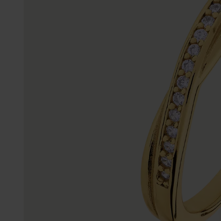
Gepersonaliseerde
Disney
juwelen
K3
Enkelbandjes
Accessoires