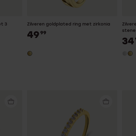
t 3
Zilveren goldplated ring met zirkonia
Zilver
stene
49
99
34