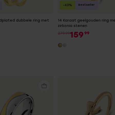
Bestseller
-43%
ldplated dubbele ring met
14 Karaat geelgouden ring me
zirkonia stenen
159
99
279.99