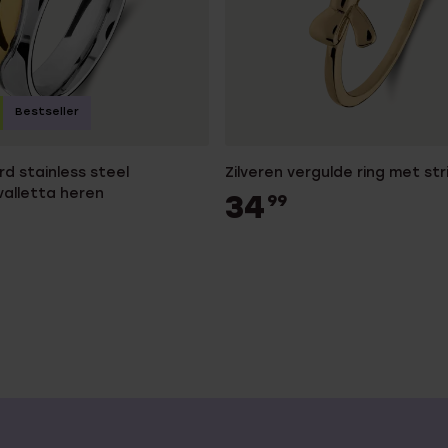
Bestseller
d stainless steel
Zilveren vergulde ring met str
 valletta heren
34
99