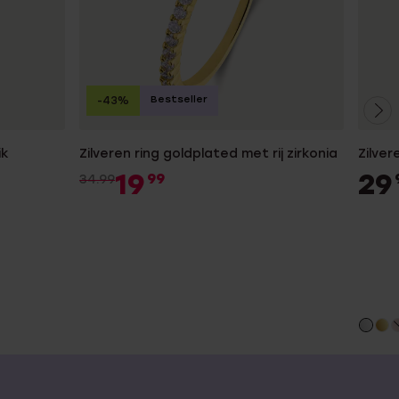
Bestseller
-43%
ik
Zilveren ring goldplated met rij zirkonia
Zilver
19
29
99
34.99