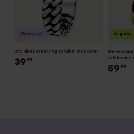
Waterproof
2e gratis
Stainless steel ring schakel mat 6mm
Gerecycleer
liefdesring
39
99
59
99