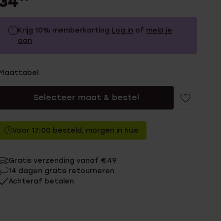
34
Krijg 10% memberkorting
Log in
of
meld je
aan
34.99
Zonder memberkorting
Maattabel
31.49
Met memberkorting
Selecteer maat & bestel
Voor 17:00 besteld, morgen in huis
Gratis verzending vanaf €49
14 dagen gratis retourneren
Achteraf betalen