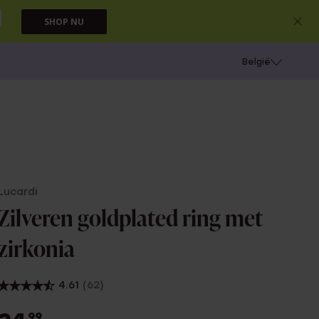
SHOP NU
e
Gaatjes schieten
België
Lucardi
Zilveren goldplated ring met
zirkonia
4.61
(62)
99