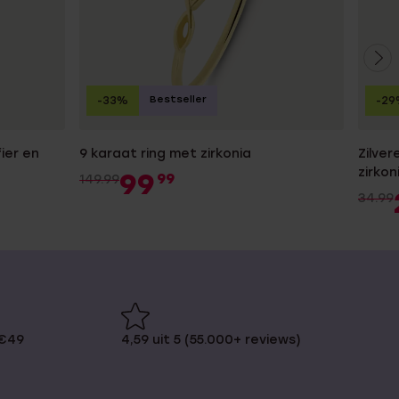
Bestseller
-33%
-29
ier en
9 karaat ring met zirkonia
Zilver
zirkon
99
99
149.99
34.99
 €49
4,59 uit 5 (55.000+ reviews)