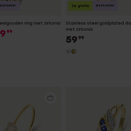
estseller
Bestseller
2e gratis
eelgouden ring met zirkonia
Stainless steel goldplated d
met zirkonia
49
99
59
99