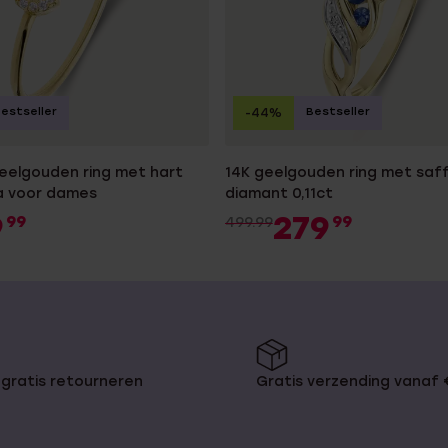
estseller
Bestseller
-44%
geelgouden ring met hart
14K geelgouden ring met saff
ia voor dames
diamant 0,11ct
9
279
99
99
499.99
gratis retourneren
Gratis verzending vanaf