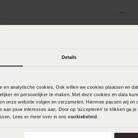
n
Filter
0%
25-06-2026 - Monique O.
Details
%
17-06-2026 - Dave V.
nele en analytische cookies. Ook willen we cookies plaatsen en 
%
ijker en persoonlijker te maken. Met deze cookies en data kunn
Heel mooi
iten onze website volgen en verzamelen. Hiermee passen wij en 
 aan jouw interesses aan. Door op ‘accepteren’ te klikken ga je
assen. Lees er meer over in ons
cookiebeleid
.
27-04-2026 - Mihret