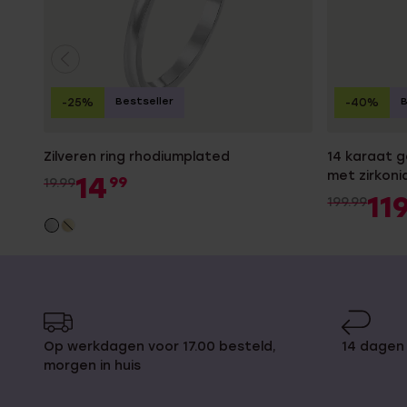
Bestseller
B
-25%
-40%
Zilveren ring rhodiumplated
14 karaat 
met zirkon
14
99
19.99
11
199.99
Op werkdagen voor 17.00 besteld,
14 dagen 
morgen in huis