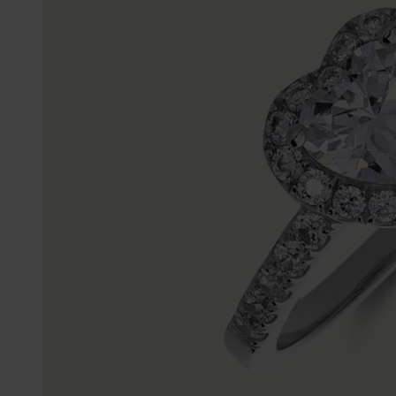
Gepersonaliseerde
Disney
juwelen
K3
Enkelbandjes
Accessoires