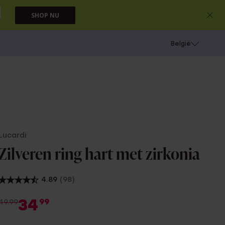
SHOP NU
e
Gaatjes schieten
België
Lucardi
Zilveren ring hart met zirkonia
4.89
(98)
34
99
49.99