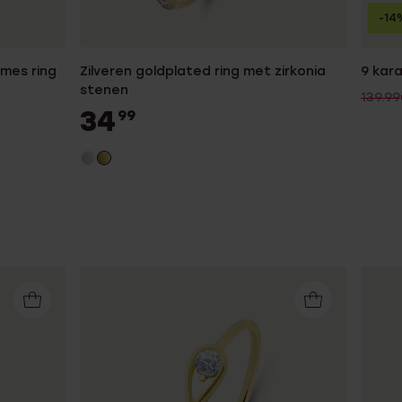
-14
ames ring
Zilveren goldplated ring met zirkonia
9 kara
stenen
139.99
34
99