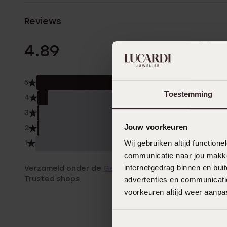
Reviews
98 Beoordelinge
4.89
5
92.
Toestemming
4
6.0
3
1.0%
Jouw voorkeuren
2
1.0%
Wij gebruiken altijd functio
1
0.0
communicatie naar jou makkel
internetgedrag binnen en bu
Verzameld onder de
Gebruiksvoorwaarden
van
Trusted shops
advertenties en communicatie
voorkeuren altijd weer aanp