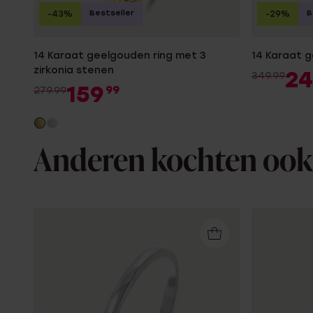
Bestseller
B
-43%
-29%
14 Karaat geelgouden ring met 3
14 Karaat g
zirkonia stenen
2
349.99
159
99
279.99
Anderen kochten ook