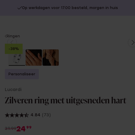
Op werkdagen voor 17.00 besteld, morgen in huis
You
Ringen
are
-38%
here:
Personaliseer
Lucardi
Zilveren ring met uitgesneden hart
4.84
(73)
24
99
39.99