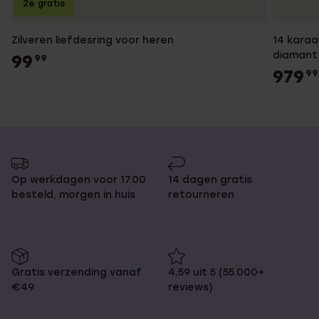
2e gratis
Zilveren liefdesring voor heren
14 karaa
diamant
99
99
979
99
Op werkdagen voor 17.00
14 dagen gratis
besteld, morgen in huis
retourneren
Gratis verzending vanaf
4,59 uit 5 (55.000+
€49
reviews)