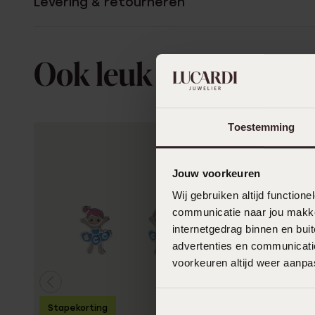
Levering & retourneren
Ook leuk voor jou
Toestemming
Jouw voorkeuren
Wij gebruiken altijd functio
communicatie naar jou makkel
internetgedrag binnen en bu
advertenties en communicatie
voorkeuren altijd weer aanp
Stapekorting
Duurzame