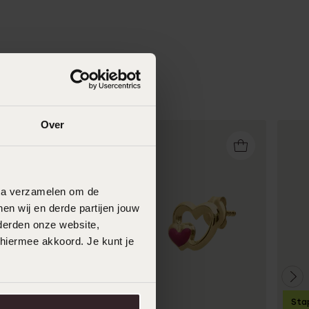
Over
data verzamelen om de
en wij en derde partijen jouw
derden onze website,
 hiermee akkoord. Je kunt je
Duurzamer
Sta