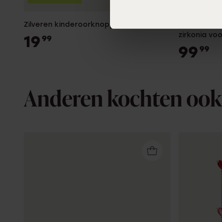
Zilveren kinderoorknoppen ballerina
9 karaat o
zirkonia vo
19
99
99
99
Anderen kochten ook