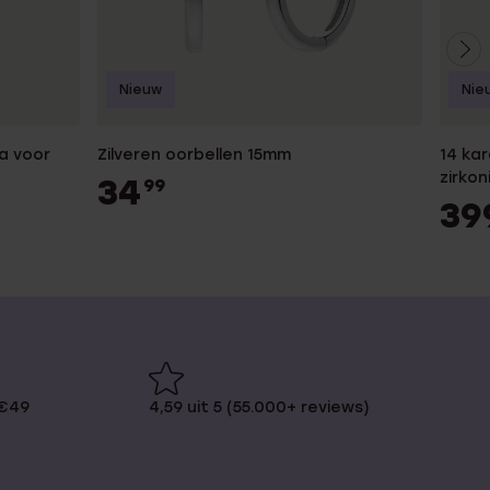
Nieuw
Nie
ia voor
Zilveren oorbellen 15mm
14 ka
zirko
34
99
39
 €49
4,59 uit 5 (55.000+ reviews)