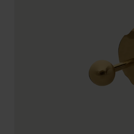
Gepersonaliseerde
Disney
juwelen
K3
Enkelbandjes
Accessoires