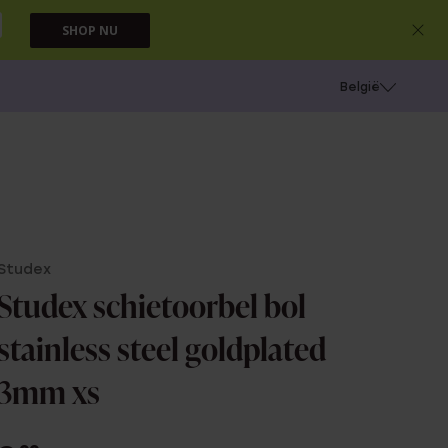
SHOP NU
e
Gaatjes schieten
België
Studex
Studex schietoorbel bol
stainless steel goldplated
3mm xs