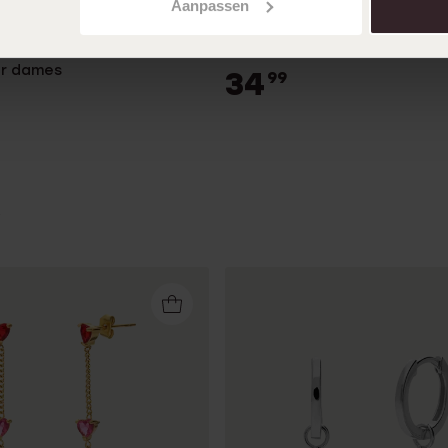
Aanpassen
orknoppen vierkant met
Zilveren oorringen vlinder zirk
or dames
34
99