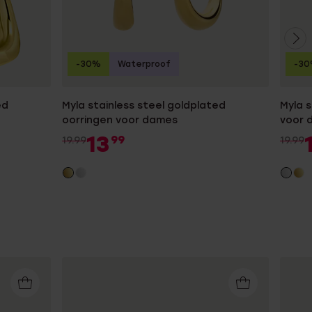
-30%
Waterproof
-3
ed
Myla stainless steel goldplated
Myla s
oorringen voor dames
voor 
13
99
19.99
19.99