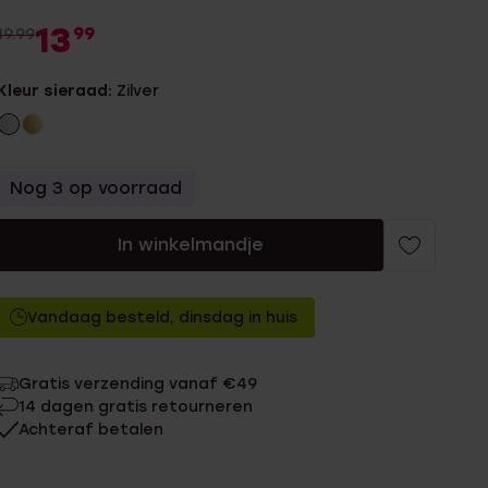
13
99
19.99
Kleur sieraad:
Zilver
Nog 3 op voorraad
In winkelmandje
Vandaag besteld, dinsdag in huis
Gratis verzending vanaf €49
14 dagen gratis retourneren
Achteraf betalen