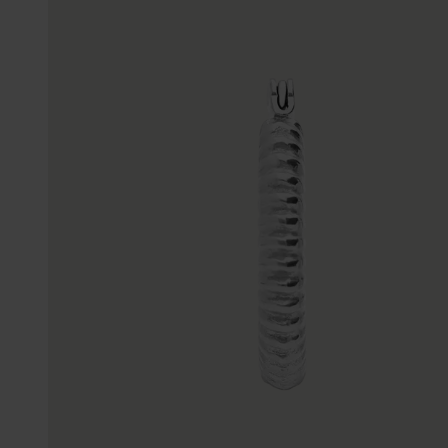
Gepersonaliseerde
Disney
juwelen
K3
Enkelbandjes
Accessoires