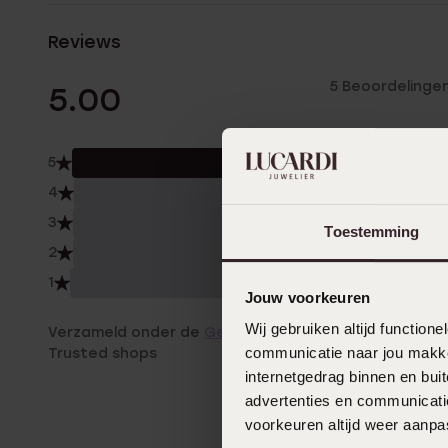
Reviews
5 Beoordelinge
5.00
5
100.
4
0.0
3
0.0
Toestemming
2
0.0
1
0.0
Jouw voorkeuren
Wij gebruiken altijd functio
Verzameld onder de
Gebruiksvoorwaarden
van
communicatie naar jou makkel
Trusted shops
internetgedrag binnen en bu
advertenties en communicatie
voorkeuren altijd weer aanp