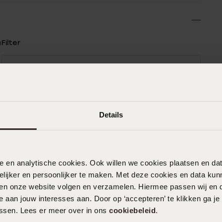
n
Filter
0%
16-05-2026 - Ellie
%
Mooie oorbellen.prima geholpen.
%
Details
%
%
19-04-2026
nele en analytische cookies. Ook willen we cookies plaatsen en 
Hele toffe en kwalitatief goede
ijker en persoonlijker te maken. Met deze cookies en data kunn
oorbellen
iten onze website volgen en verzamelen. Hiermee passen wij en 
 aan jouw interesses aan. Door op ‘accepteren’ te klikken ga je
assen. Lees er meer over in ons
cookiebeleid
.