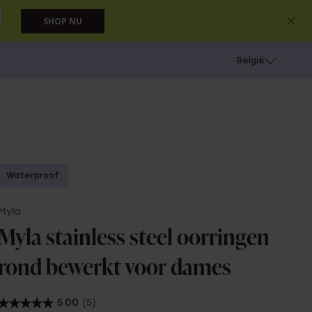
SHOP NU
e
Gaatjes schieten
België
Waterproof
Myla
Myla stainless steel oorringen
rond bewerkt voor dames
5.00
(5)