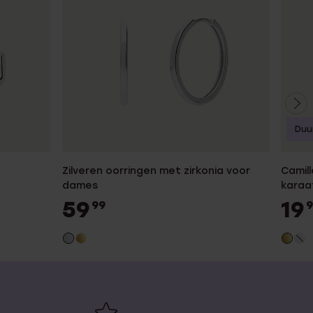
Duu
Zilveren oorringen met zirkonia voor
Camill
dames
karaa
dame
59
19
99
9