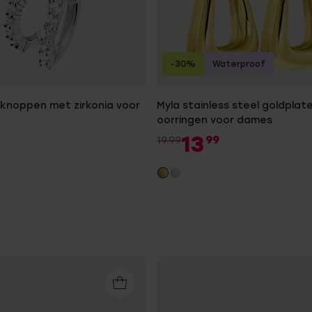
-30%
Waterproof
rknoppen met zirkonia voor
Myla stainless steel goldplat
oorringen voor dames
13
99
19.99