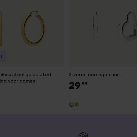
of
inless steel goldplated
Zilveren oorringen hart
glad voor dames
29
99