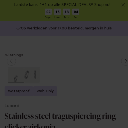
Laatste kans: 1+1 op alle SPECIAL DEALS* Shop nu!
02
15
13
04
Dagen
Uren
Min
Sec
Op werkdagen voor 17.00 besteld, morgen in huis
You
Piercings
are
here:
Waterproof
Web Only
Lucardi
Stainless steel traguspiercing ring
clicker zirkonia