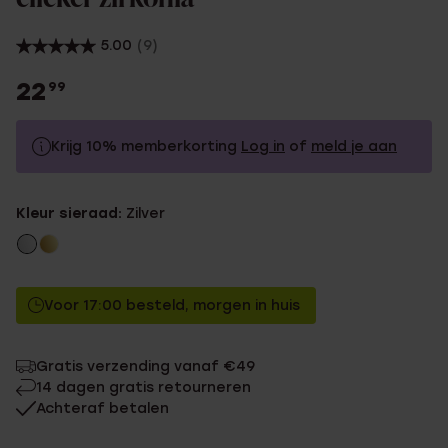
5.00
(9)
22
99
Krijg 10% memberkorting
Log in
of
meld je aan
22.99
Zonder memberkorting
Kleur sieraad:
Zilver
20.69
Met memberkorting
Voor 17:00 besteld, morgen in huis
Gratis verzending vanaf €49
14 dagen gratis retourneren
Achteraf betalen