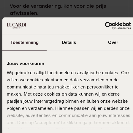
Voor de verandering. Kan voor die prijs
afwisselen.
Toon meer
Toestemming
Details
Over
In winkelmandje
Jouw voorkeuren
Wij gebruiken altijd functionele en analytische cookies. Ook
Ook leuk voor jou
willen we cookies plaatsen en data verzamelen om de
communicatie naar jou makkelijker en persoonlijker te
maken. Met deze cookies en data kunnen wij en derde
partijen jouw internetgedrag binnen en buiten onze website
volgen en verzamelen. Hiermee passen wij en derden onze
website, advertenties en communicatie aan jouw interesses
aan. Door op ‘accepteren’ te klikken ga je hiermee akkoord.
Je kunt je voorkeuren altijd weer aanpassen. Lees er meer