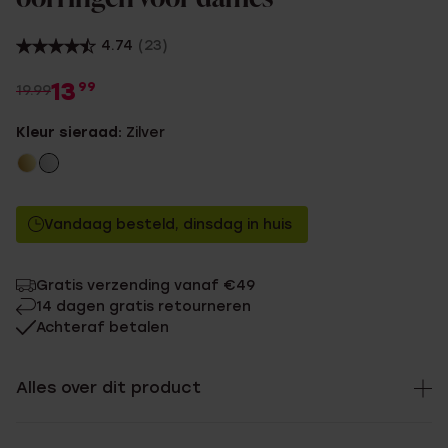
4.74
(23)
13
99
19.99
Kleur sieraad:
Zilver
Vandaag besteld, dinsdag in huis
Gratis verzending vanaf €49
14 dagen gratis retourneren
Achteraf betalen
Alles over dit product