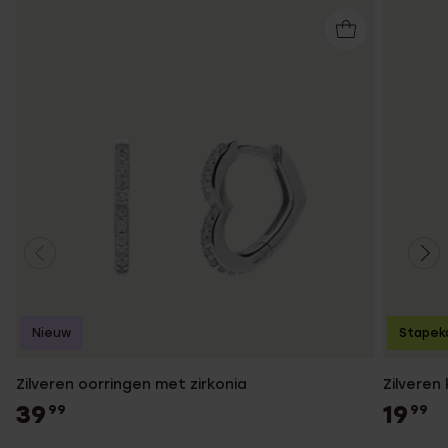
Nieuw
Stapek
Zilveren oorringen met zirkonia
Zilveren
39
19
99
99