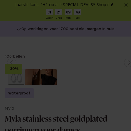
Laatste kans: 1+1 op alle SPECIAL DEALS* Shop nu!
01
21
09
48
Dagen
Uren
Min
Sec
Op werkdagen voor 17.00 besteld, morgen in huis
You
Oorbellen
are
-30%
here:
Waterproof
Myla
Myla stainless steel goldplated
oorringen voor dames