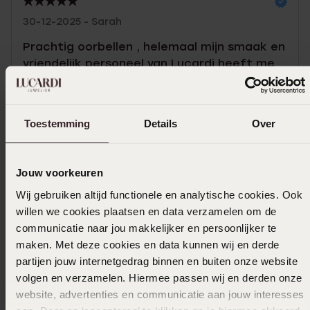
30-12-2025 - Sarah
Prachtig oorbellen , helemaal mijn smaak en
vriendelijk personeel van Lucardi heeft me
goed geholpen
Toon meer
Toestemming
Details
Over
Jouw voorkeuren
In winkelmandje
Wij gebruiken altijd functionele en analytische cookies. Ook
willen we cookies plaatsen en data verzamelen om de
Ook leuk voor jou
communicatie naar jou makkelijker en persoonlijker te
maken. Met deze cookies en data kunnen wij en derde
partijen jouw internetgedrag binnen en buiten onze website
volgen en verzamelen. Hiermee passen wij en derden onze
website, advertenties en communicatie aan jouw interesses