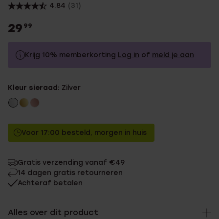
4.84
(31)
29
99
Krijg 10% memberkorting
Log in
of
meld je aan
29.99
Zonder memberkorting
Kleur sieraad:
Zilver
26.99
Met memberkorting
Voor 17:00 besteld, morgen in huis
Gratis verzending vanaf €49
14 dagen gratis retourneren
Achteraf betalen
Alles over dit product