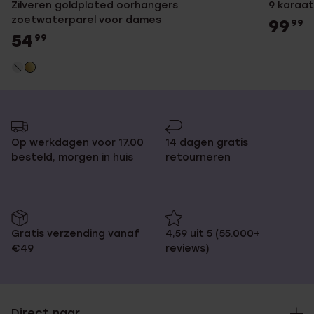
Zilveren goldplated oorhangers
9 karaa
zoetwaterparel voor dames
99
99
54
99
Op werkdagen voor 17.00
14 dagen gratis
besteld, morgen in huis
retourneren
Gratis verzending vanaf
4,59 uit 5 (55.000+
€49
reviews)
Direct naar