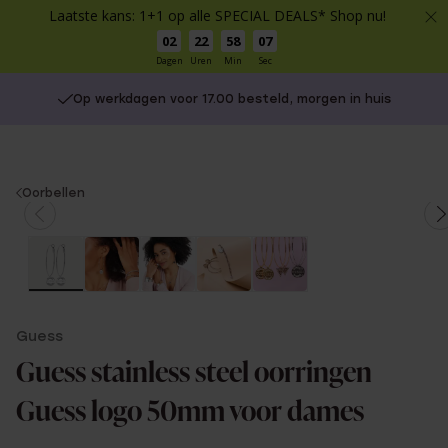
Laatste kans: 1+1 op alle SPECIAL DEALS* Shop nu!
02
22
58
07
Dagen
Uren
Min
Sec
Op werkdagen voor 17.00 besteld, morgen in huis
You
Oorbellen
are
here:
Guess
Guess stainless steel oorringen
Guess logo 50mm voor dames