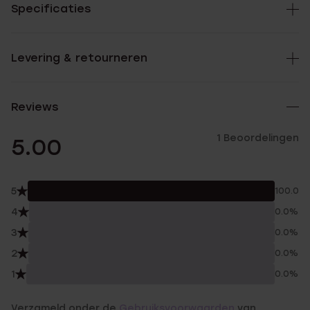
Specificaties
Levering & retourneren
Reviews
1 Beoordelingen
5.00
5
100.0%
4
0.0%
3
0.0%
2
0.0%
1
0.0%
Verzameld onder de
Gebruiksvoorwaarden
van