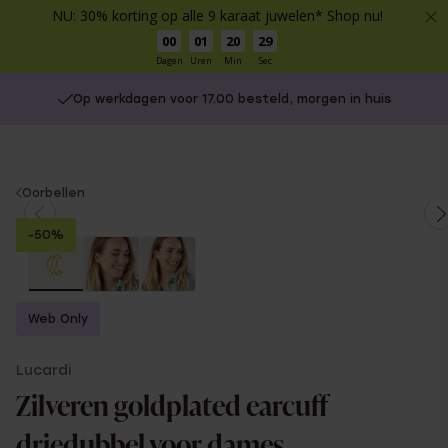
NU: 30% korting op alle 9 karaat juwelen* Shop nu!
00
01
20
29
Dagen
Uren
Min
Sec
Op werkdagen voor 17.00 besteld, morgen in huis
You
Oorbellen
are
-50%
here:
Web Only
Lucardi
Zilveren goldplated earcuff
driedubbel voor dames