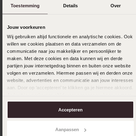
Ook leuk voor jou
Toestemming
Details
Over
Jouw voorkeuren
Wij gebruiken altijd functionele en analytische cookies. Ook
willen we cookies plaatsen en data verzamelen om de
communicatie naar jou makkelijker en persoonlijker te
maken. Met deze cookies en data kunnen wij en derde
partijen jouw internetgedrag binnen en buiten onze website
volgen en verzamelen. Hiermee passen wij en derden onze
website, advertenties en communicatie aan jouw interesses
aan. Door op ‘accepteren’ te klikken ga je hiermee akkoord.
Je kunt je voorkeuren altijd weer aanpassen. Lees er meer
over in ons
cookiebeleid
.
Accepteren
Aanpassen