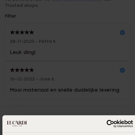
Trusted shops
Filter
28-11-2023 - Petra K.
Leuk ding!
10-12-2022 - Jose K.
Mooi materiaal en snelle duidelijke levering
Uitverkocht