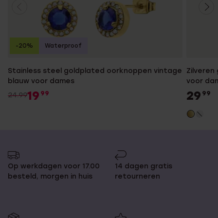
-20%
Waterproof
Stainless steel goldplated oorknoppen vintage
Zilveren
blauw voor dames
voor da
19
29
99
99
24.99
Op werkdagen voor 17.00
14 dagen gratis
besteld, morgen in huis
retourneren