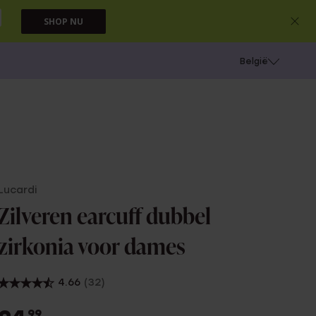
SHOP NU
e
Gaatjes schieten
België
Lucardi
Zilveren earcuff dubbel
zirkonia voor dames
4.66
(32)
99