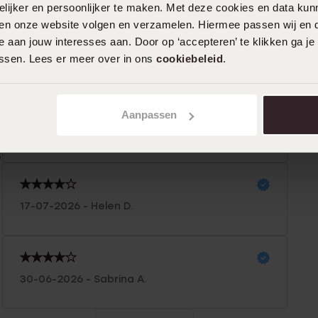
ijker en persoonlijker te maken. Met deze cookies en data kunn
iten onze website volgen en verzamelen. Hiermee passen wij en 
n
Filter
 aan jouw interesses aan. Door op ‘accepteren’ te klikken ga je
assen. Lees er meer over in ons
cookiebeleid
.
0%
28-07-2026 - Anne M.
0%
Aanpassen
Ik heb geen gaatjes in mijn oren dus het
%
is voir mij ideaal
%
%
17-07-2026 - Helen D.
30-06-2026 - Sabrina A.