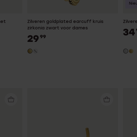
Nie
met
Zilveren goldplated earcuff kruis
Zilver
zirkonia zwart voor dames
34
29
99