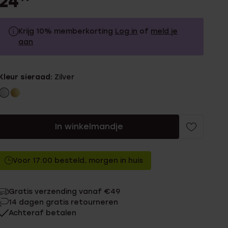
24
Krijg 10% memberkorting
Log in
of
meld je
aan
24.99
Zonder memberkorting
Kleur sieraad:
Zilver
22.49
Met memberkorting
In winkelmandje
Voor 17:00 besteld, morgen in huis
Gratis verzending vanaf €49
14 dagen gratis retourneren
Achteraf betalen