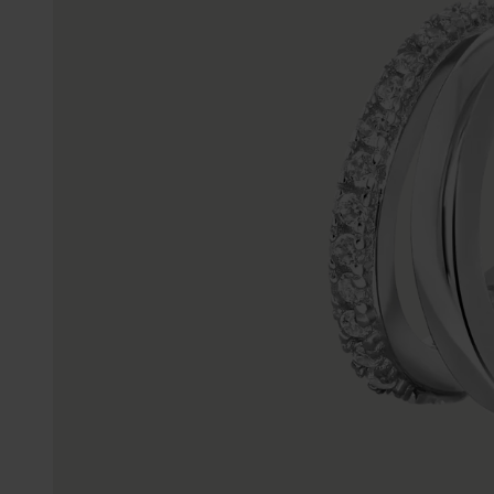
Gepersonaliseerde
Disney
juwelen
K3
Enkelbandjes
Accessoires