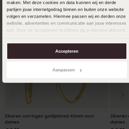
maken. Met deze cookies en data kunnen wij en derde
partijen jouw internetgedrag binnen en buiten onze website
volgen en verzamelen. Hiermee passen wij en derden onze
website, advertenties en communicatie aan jouw interesses
aan. Door op ‘accepteren’ te klikken ga je hiermee akkoord.
Je kunt je voorkeuren altijd weer aanpassen. Lees er meer
over in ons
cookiebeleid
.
Accepteren
Aanpassen
Zilveren oorringen goldplated 40mm voor
Zilveren
dames
dames