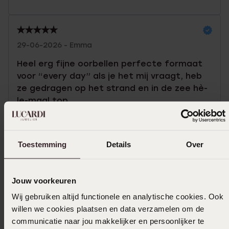
29-06-2026 - Emma
Heel erg fijne oorbellen perfecte formaat
voor “every day” als je het mij vraagt, heb
ze gedragen op het strand en in de zee hè-
le-maal top.
Toon meer
Toestemming
Details
Over
In winkelmandje
Jouw voorkeuren
Wij gebruiken altijd functionele en analytische cookies. Ook
Ook leuk voor jou
willen we cookies plaatsen en data verzamelen om de
communicatie naar jou makkelijker en persoonlijker te