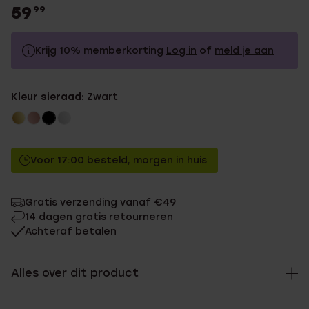
59
99
Krijg 10% memberkorting
Log in
of
meld je aan
59.99
Zonder memberkorting
Kleur sieraad:
Zwart
53.99
Met memberkorting
Voor 17:00 besteld, morgen in huis
Gratis verzending vanaf €49
14 dagen gratis retourneren
Achteraf betalen
Alles over dit product