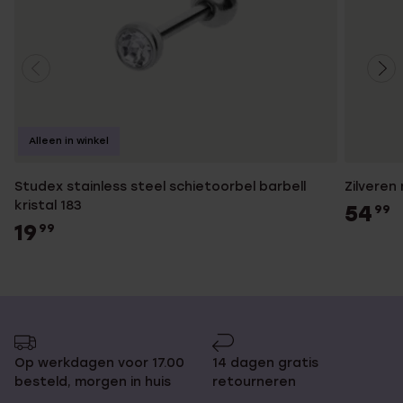
Alleen in winkel
Studex stainless steel schietoorbel barbell
Zilveren
kristal 183
54
99
19
99
Op werkdagen voor 17.00
14 dagen gratis
besteld, morgen in huis
retourneren