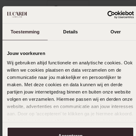
Toon meer
Toestemming
Details
Over
In winkelmandje
Jouw voorkeuren
Ook leuk voor jou
Wij gebruiken altijd functionele en analytische cookies. Ook
willen we cookies plaatsen en data verzamelen om de
communicatie naar jou makkelijker en persoonlijker te
maken. Met deze cookies en data kunnen wij en derde
partijen jouw internetgedrag binnen en buiten onze website
volgen en verzamelen. Hiermee passen wij en derden onze
website, advertenties en communicatie aan jouw interesses
aan. Door op ‘accepteren’ te klikken ga je hiermee akkoord.
Je kunt je voorkeuren altijd weer aanpassen. Lees er meer
over in ons
cookiebeleid
.
Accepteren