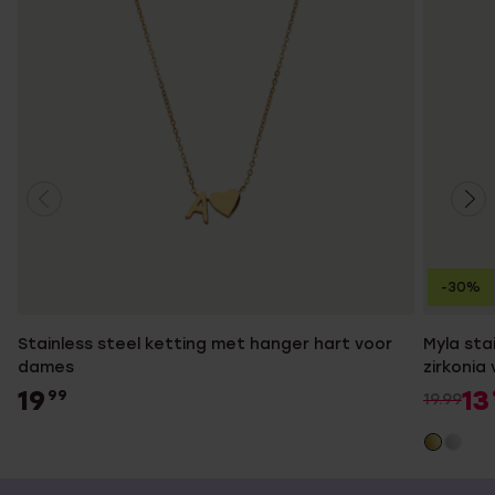
-30%
Stainless steel ketting met hanger hart voor
Myla sta
dames
zirkonia
19
13
99
19.99