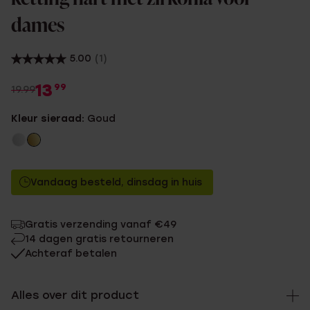
dames
5.00
(1)
13
99
19.99
Kleur sieraad:
Goud
Vandaag besteld, dinsdag in huis
Gratis verzending vanaf €49
14 dagen gratis retourneren
Achteraf betalen
Alles over dit product