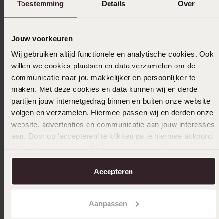
Toestemming
Details
Over
Jouw voorkeuren
Wij gebruiken altijd functionele en analytische cookies. Ook
willen we cookies plaatsen en data verzamelen om de
communicatie naar jou makkelijker en persoonlijker te
maken. Met deze cookies en data kunnen wij en derde
partijen jouw internetgedrag binnen en buiten onze website
volgen en verzamelen. Hiermee passen wij en derden onze
website, advertenties en communicatie aan jouw interesses
aan. Door op ‘accepteren’ te klikken ga je hiermee akkoord.
Je kunt je voorkeuren altijd weer aanpassen. Lees er meer
over in ons
cookiebeleid
.
Accepteren
Bestseller
-30%
-30%
Aanpassen
Myla stainless steel goldplated ketting met
Myla sta