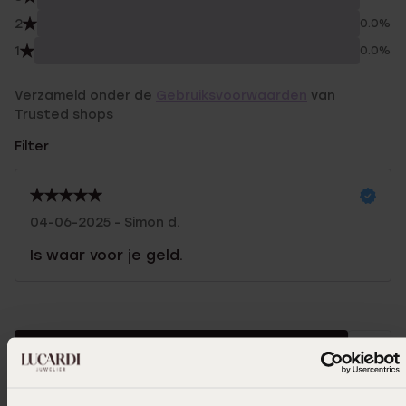
2
0.0%
1
0.0%
Verzameld onder de
Gebruiksvoorwaarden
van
Trusted shops
Filter
04-06-2025 - Simon d.
Is waar voor je geld.
In winkelmandje
Ook leuk voor jou