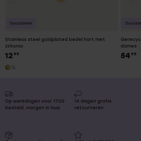
Duurzamer
Duurza
Stainless steel goldplated bedel hart met
Gerecycl
zirkonia
dames
12
54
99
99
Op werkdagen voor 17.00
14 dagen gratis
besteld, morgen in huis
retourneren