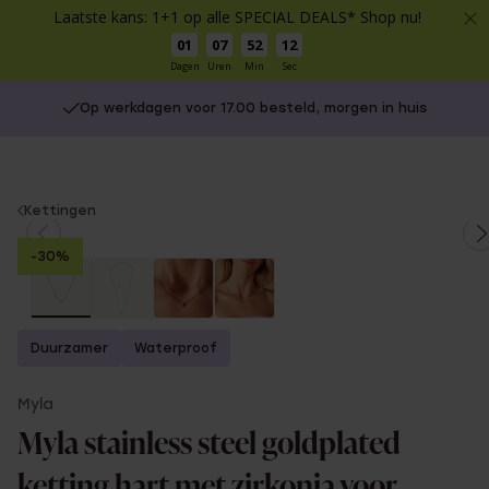
Laatste kans: 1+1 op alle SPECIAL DEALS* Shop nu!
01
07
52
12
Dagen
Uren
Min
Sec
Op werkdagen voor 17.00 besteld, morgen in huis
You
Kettingen
are
-30%
here:
Duurzamer
Waterproof
Myla
Myla stainless steel goldplated
ketting hart met zirkonia voor