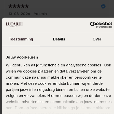
13-03-2026 - Yasmin
Toon meer
Toestemming
Details
Over
In winkelmandje
Jouw voorkeuren
Wij gebruiken altijd functionele en analytische cookies. Ook
Ook leuk voor jou
willen we cookies plaatsen en data verzamelen om de
communicatie naar jou makkelijker en persoonlijker te
maken. Met deze cookies en data kunnen wij en derde
partijen jouw internetgedrag binnen en buiten onze website
volgen en verzamelen. Hiermee passen wij en derden onze
website, advertenties en communicatie aan jouw interesses
aan. Door op ‘accepteren’ te klikken ga je hiermee akkoord.
Je kunt je voorkeuren altijd weer aanpassen. Lees er meer