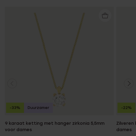
-33%
Duurzamer
-22%
9 karaat ketting met hanger zirkonia 5,5mm
Zilveren
voor dames
dames