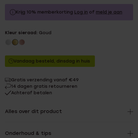
Krijg 10% memberkorting
Log in
of
meld je aan
29.99
Zonder memberkorting
Kleur sieraad:
Goud
26.99
Met memberkorting
Vandaag besteld, dinsdag in huis
Gratis verzending vanaf €49
14 dagen gratis retourneren
Achteraf betalen
Alles over dit product
Onderhoud & tips