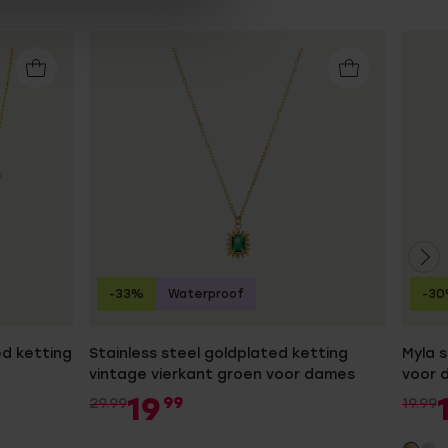
-33%
Waterproof
-3
ed ketting
Stainless steel goldplated ketting
Myla s
vintage vierkant groen voor dames
voor 
19
99
29.99
19.99