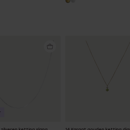
r
zilveren ketting slang
14 Karaat gouden ketting di