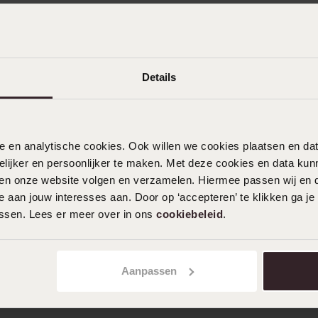
n
Filter
0%
Details
04-06-2025 - Simon d.
%
Is waar voor je geld.
%
%
nele en analytische cookies. Ook willen we cookies plaatsen en 
%
ijker en persoonlijker te maken. Met deze cookies en data kunn
iten onze website volgen en verzamelen. Hiermee passen wij en 
 aan jouw interesses aan. Door op ‘accepteren’ te klikken ga je
assen. Lees er meer over in ons
cookiebeleid
.
Aanpassen