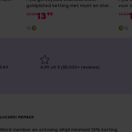
goldplated ketting met munt en ster
voor 
voor dames
13
99
19.99
19.99
 €49
4,59 uit 5 (55.000+ reviews)
LUCARDI MEMBER
Word member en ontvang altijd minimaal 10% korting