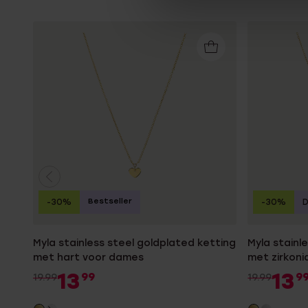
Bestseller
-30%
-30%
Myla stainless steel goldplated ketting
Myla stainl
met hart voor dames
met zirkon
13
13
99
9
19.99
19.99