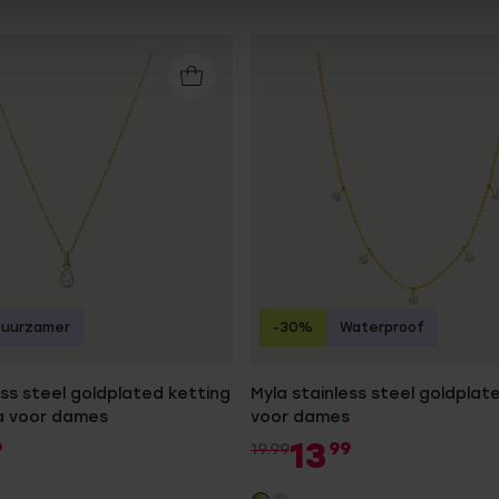
Duurzamer
-30%
Waterproof
ess steel goldplated ketting
Myla stainless steel goldplat
ia voor dames
voor dames
13
9
99
19.99