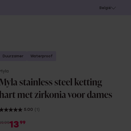
e
Gaatjes schieten
België
Duurzamer
Waterproof
Myla
Myla stainless steel ketting
hart met zirkonia voor dames
5.00
(1)
13
99
19.99