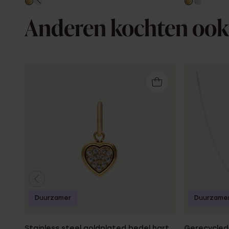
Anderen kochten ook
Duurzamer
Duurzame
Stainless steel goldplated bedel hart
Gerecycled 