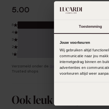
1 Beoordelinge
5.00
5
100.
Toestemming
4
0.0
3
0.0
Jouw voorkeuren
2
0.0
Wij gebruiken altijd functio
1
0.0
communicatie naar jou makkel
internetgedrag binnen en bu
Verzameld onder de
Gebruiksvoorwaarden
van
advertenties en communicatie
Trusted shops
voorkeuren altijd weer aanp
Ook leuk voor jou